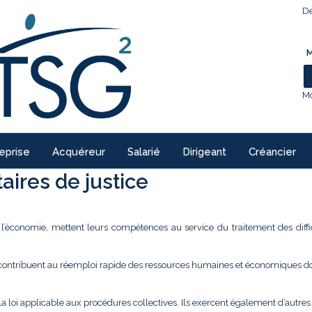
De
M
Mo
eprise
Acquéreur
Salarié
Dirigeant
Créancier
ires de justice
e l’économie, mettent leurs compétences au service du traitement des diffi
 contribuent au réemploi rapide des ressources humaines et économiques don
la loi applicable aux procédures collectives. Ils exercent également d’autre