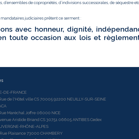
és, d’ensembles de copropriétés, d’indivisions successorales, de séquestre etc.
t mandataires judiciaires prêtent ce serment :
ions avec honneur, dignité, indépendan
en toute occasion aux lois et règlemen
es
LE-DE-FRANCE
 de l'Hôtel ville CS 70005 92200 NEUILLY-SUR-SEINE
ACA
 Maréchal Joffre 06000 NICE
ue Aristide Briand CS 30751 06605 ANTIBES Cedex
AUVERGNE-RHÔNE-ALPES
e Plaisance 73000 CHAMBERY