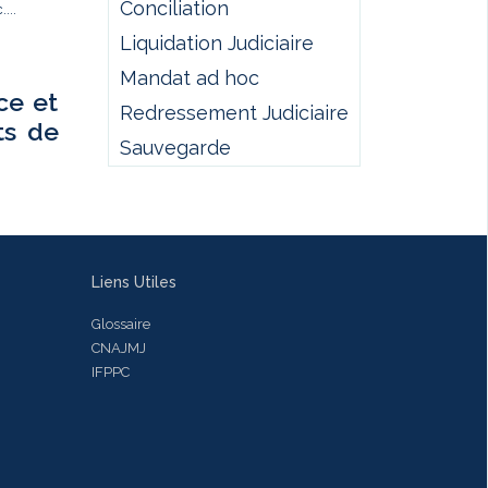
Conciliation
...
Liquidation Judiciaire
Mandat ad hoc
ce et
Redressement Judiciaire
ts de
Sauvegarde
Liens Utiles
Glossaire
CNAJMJ
IFPPC