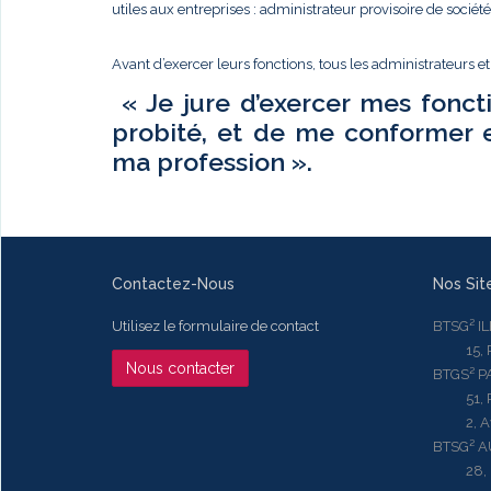
utiles aux entreprises : administrateur provisoire de sociét
Avant d’exercer leurs fonctions, tous les administrateurs e
« Je jure d’exercer mes fonct
probité, et de me conformer 
ma profession ».
Contactez-Nous
Nos Sit
Utilisez le formulaire de contact
BTSG² I
15, Rue
Nous contacter
BTGS² P
51, Rue
2, Aven
BTSG² 
28, Ru