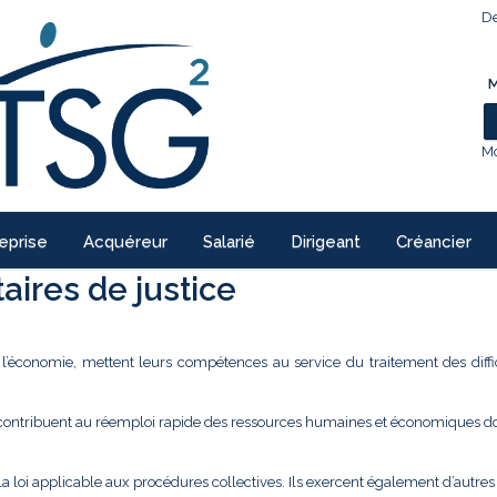
De
M
Mo
eprise
Acquéreur
Salarié
Dirigeant
Créancier
ires de justice
e l’économie, mettent leurs compétences au service du traitement des diffi
 contribuent au réemploi rapide des ressources humaines et économiques don
la loi applicable aux procédures collectives. Ils exercent également d’autre