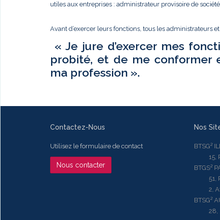
utiles aux entreprises : administrateur provisoire de sociét
Avant d’exercer leurs fonctions, tous les administrateurs e
« Je jure d’exercer mes fonct
probité, et de me conformer 
ma profession ».
Contactez-Nous
Nos Sit
Utilisez le formulaire de contact
BTSG² I
15, Rue
Nous contacter
BTGS² P
51, Rue
2, Aven
BTSG² 
28, Ru