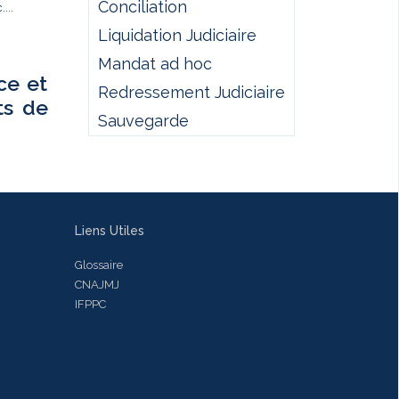
Conciliation
...
Liquidation Judiciaire
Mandat ad hoc
ce et
Redressement Judiciaire
ts de
Sauvegarde
Liens Utiles
Glossaire
CNAJMJ
IFPPC