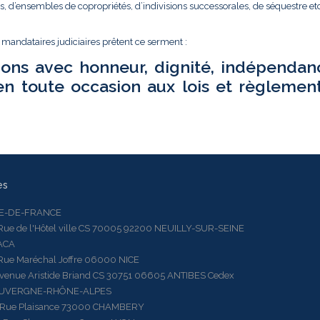
és, d’ensembles de copropriétés, d’indivisions successorales, de séquestre etc.
t mandataires judiciaires prêtent ce serment :
ions avec honneur, dignité, indépendan
en toute occasion aux lois et règlemen
es
LE-DE-FRANCE
 de l'Hôtel ville CS 70005 92200 NEUILLY-SUR-SEINE
ACA
 Maréchal Joffre 06000 NICE
ue Aristide Briand CS 30751 06605 ANTIBES Cedex
AUVERGNE-RHÔNE-ALPES
e Plaisance 73000 CHAMBERY