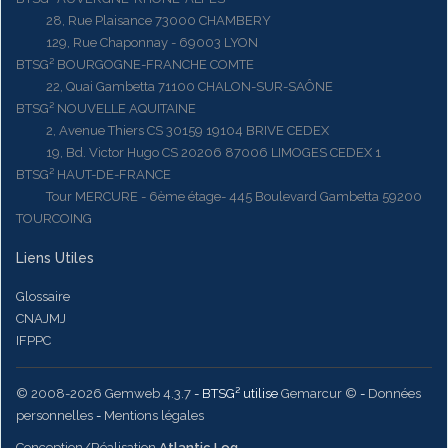
28, Rue Plaisance 73000 CHAMBERY
129, Rue Chaponnay - 69003 LYON
BTSG² BOURGOGNE-FRANCHE COMTE
22, Quai Gambetta 71100 CHALON-SUR-SAÔNE
BTSG² NOUVELLE AQUITAINE
2, Avenue Thiers CS 30159 19104 BRIVE CEDEX
19, Bd. Victor Hugo CS 20206 87006 LIMOGES CEDEX 1
BTSG² HAUT-DE-FRANCE
Tour MERCURE - 6ème étage- 445 Boulevard Gambetta 59200
TOURCOING
Liens Utiles
Glossaire
CNAJMJ
IFPPC
© 2008-2026 Gemweb 4.3.7
- BTSG² utilise
Gemarcur ©
-
Données
personnelles
-
Mentions légales
Conception/Réalisation
Atlantic Log