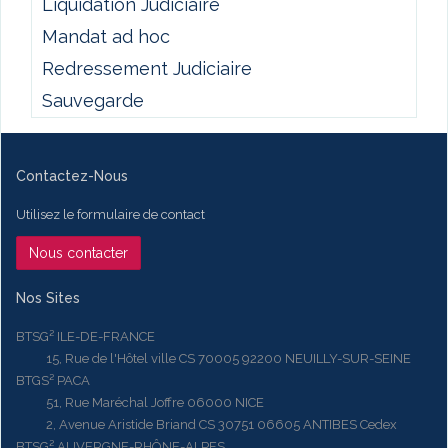
Liquidation Judiciaire
Mandat ad hoc
Redressement Judiciaire
Sauvegarde
Contactez-Nous
Utilisez le formulaire de contact
Nous contacter
Nos Sites
BTSG² ILE-DE-FRANCE
15, Rue de l'Hôtel ville CS 70005 92200 NEUILLY-SUR-SEINE
BTGS² PACA
51, Rue Maréchal Joffre 06000 NICE
2, Avenue Aristide Briand CS 30751 06605 ANTIBES Cedex
BTSG² AUVERGNE-RHÔNE-ALPES