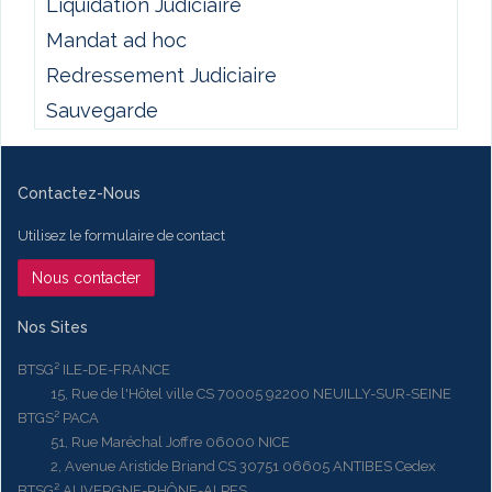
Liquidation Judiciaire
Mandat ad hoc
Redressement Judiciaire
Sauvegarde
Contactez-Nous
Utilisez le formulaire de contact
Nous contacter
Nos Sites
BTSG² ILE-DE-FRANCE
15, Rue de l'Hôtel ville CS 70005 92200 NEUILLY-SUR-SEINE
BTGS² PACA
51, Rue Maréchal Joffre 06000 NICE
2, Avenue Aristide Briand CS 30751 06605 ANTIBES Cedex
BTSG² AUVERGNE-RHÔNE-ALPES