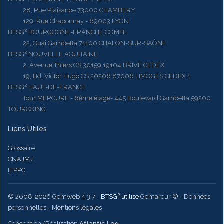
28, Rue Plaisance 73000 CHAMBERY
129, Rue Chaponnay - 69003 LYON
BTSG² BOURGOGNE-FRANCHE COMTE
22, Quai Gambetta 71100 CHALON-SUR-SAÔNE
BTSG² NOUVELLE AQUITAINE
2, Avenue Thiers CS 30159 19104 BRIVE CEDEX
19, Bd. Victor Hugo CS 20206 87006 LIMOGES CEDEX 1
BTSG² HAUT-DE-FRANCE
Tour MERCURE - 6ème étage- 445 Boulevard Gambetta 59200
TOURCOING
Liens Utiles
Glossaire
CNAJMJ
IFPPC
© 2008-2026 Gemweb 4.3.7
- BTSG² utilise
Gemarcur ©
-
Données
personnelles
-
Mentions légales
Conception/Réalisation
Atlantic Log