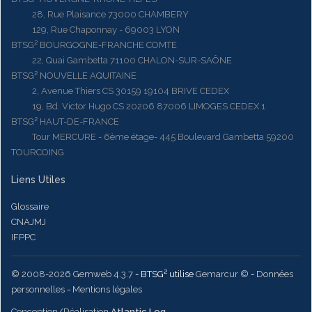
28, Rue Plaisance 73000 CHAMBERY
129, Rue Chaponnay - 69003 LYON
BTSG² BOURGOGNE-FRANCHE COMTE
22, Quai Gambetta 71100 CHALON-SUR-SAÔNE
BTSG² NOUVELLE AQUITAINE
2, Avenue Thiers CS 30159 19104 BRIVE CEDEX
19, Bd. Victor Hugo CS 20206 87006 LIMOGES CEDEX 1
BTSG² HAUT-DE-FRANCE
Tour MERCURE - 6ème étage- 445 Boulevard Gambetta 59200
TOURCOING
Liens Utiles
Glossaire
CNAJMJ
IFPPC
© 2008-2026 Gemweb 4.3.7
- BTSG² utilise
Gemarcur ©
-
Données
personnelles
-
Mentions légales
Conception/Réalisation
Atlantic Log