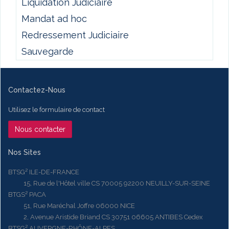
Liquidation Judiciaire
Mandat ad hoc
Redressement Judiciaire
Sauvegarde
Contactez-Nous
Utilisez le formulaire de contact
Nous contacter
Nos Sites
BTSG² ILE-DE-FRANCE
15, Rue de l'Hôtel ville CS 70005 92200 NEUILLY-SUR-SEINE
BTGS² PACA
51, Rue Maréchal Joffre 06000 NICE
2, Avenue Aristide Briand CS 30751 06605 ANTIBES Cedex
BTSG² AUVERGNE-RHÔNE-ALPES