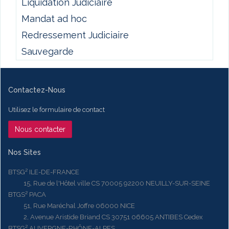
Liquidation Judiciaire
Mandat ad hoc
Redressement Judiciaire
Sauvegarde
Contactez-Nous
Utilisez le formulaire de contact
Nous contacter
Nos Sites
BTSG² ILE-DE-FRANCE
15, Rue de l'Hôtel ville CS 70005 92200 NEUILLY-SUR-SEINE
BTGS² PACA
51, Rue Maréchal Joffre 06000 NICE
2, Avenue Aristide Briand CS 30751 06605 ANTIBES Cedex
BTSG² AUVERGNE-RHÔNE-ALPES