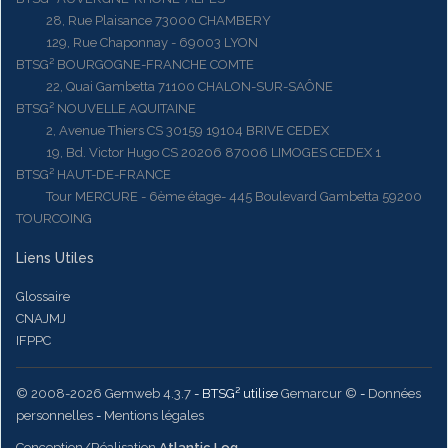
28, Rue Plaisance 73000 CHAMBERY
129, Rue Chaponnay - 69003 LYON
BTSG² BOURGOGNE-FRANCHE COMTE
22, Quai Gambetta 71100 CHALON-SUR-SAÔNE
BTSG² NOUVELLE AQUITAINE
2, Avenue Thiers CS 30159 19104 BRIVE CEDEX
19, Bd. Victor Hugo CS 20206 87006 LIMOGES CEDEX 1
BTSG² HAUT-DE-FRANCE
Tour MERCURE - 6ème étage- 445 Boulevard Gambetta 59200
TOURCOING
Liens Utiles
Glossaire
CNAJMJ
IFPPC
© 2008-2026 Gemweb 4.3.7
- BTSG² utilise
Gemarcur ©
-
Données
personnelles
-
Mentions légales
Conception/Réalisation
Atlantic Log