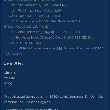
28, Rue Plaisance 73000 CHAMBERY
129, Rue Chaponnay - 69003 LYON
BTSG² BOURGOGNE-FRANCHE COMTE
22, Quai Gambetta 71100 CHALON-SUR-SAÔNE
BTSG² NOUVELLE AQUITAINE
2, Avenue Thiers CS 30159 19104 BRIVE CEDEX
19, Bd. Victor Hugo CS 20206 87006 LIMOGES CEDEX 1
BTSG² HAUT-DE-FRANCE
Tour MERCURE - 6ème étage- 445 Boulevard Gambetta 59200
TOURCOING
Liens Utiles
Glossaire
CNAJMJ
IFPPC
© 2008-2026 Gemweb 4.3.7
- BTSG² utilise
Gemarcur ©
-
Données
personnelles
-
Mentions légales
Conception/Réalisation
Atlantic Log