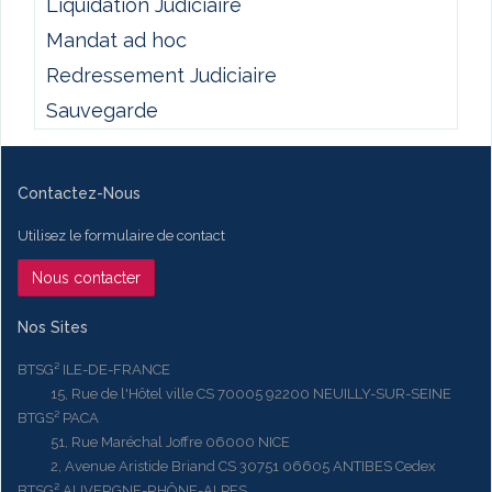
Liquidation Judiciaire
Mandat ad hoc
Redressement Judiciaire
Sauvegarde
Contactez-Nous
Utilisez le formulaire de contact
Nous contacter
Nos Sites
BTSG² ILE-DE-FRANCE
15, Rue de l'Hôtel ville CS 70005 92200 NEUILLY-SUR-SEINE
BTGS² PACA
51, Rue Maréchal Joffre 06000 NICE
2, Avenue Aristide Briand CS 30751 06605 ANTIBES Cedex
BTSG² AUVERGNE-RHÔNE-ALPES