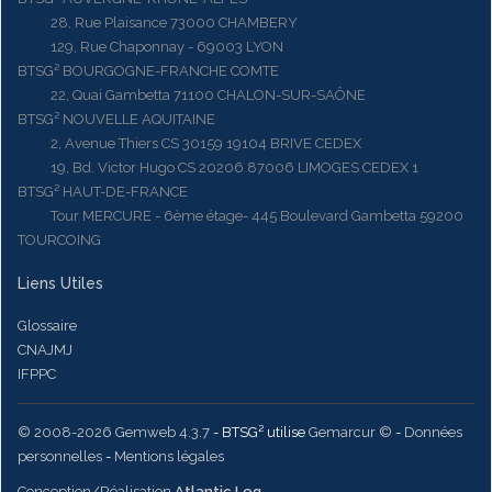
28, Rue Plaisance 73000 CHAMBERY
129, Rue Chaponnay - 69003 LYON
BTSG² BOURGOGNE-FRANCHE COMTE
22, Quai Gambetta 71100 CHALON-SUR-SAÔNE
BTSG² NOUVELLE AQUITAINE
2, Avenue Thiers CS 30159 19104 BRIVE CEDEX
19, Bd. Victor Hugo CS 20206 87006 LIMOGES CEDEX 1
BTSG² HAUT-DE-FRANCE
Tour MERCURE - 6ème étage- 445 Boulevard Gambetta 59200
TOURCOING
Liens Utiles
Glossaire
CNAJMJ
IFPPC
© 2008-2026 Gemweb 4.3.7
- BTSG² utilise
Gemarcur ©
-
Données
personnelles
-
Mentions légales
Conception/Réalisation
Atlantic Log