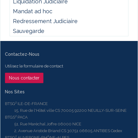
Liquidation Judiciaire
Mandat ad hoc
Redressement Judiciaire
Sauvegarde
Contactez-Nous
Utilisez le formulaire de contact
Nous contacter
Nos Sites
BTSG² ILE-DE-FRANCE
15, Rue de l'Hôtel ville CS 70005 92200 NEUILLY-SUR-SEINE
BTGS² PACA
51, Rue Maréchal Joffre 06000 NICE
2, Avenue Aristide Briand CS 30751 06605 ANTIBES Cedex
BTSG² AUVERGNE-RHÔNE-ALPES