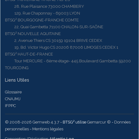
28, Rue Plaisance 73000 CHAMBERY
129, Rue Chaponnay - 69003 LYON
BTSG² BOURGOGNE-FRANCHE COMTE
22, Quai Gambetta 71100 CHALON-SUR-SAÔNE
BTSG² NOUVELLE AQUITAINE
2, Avenue Thiers CS 30159 19104 BRIVE CEDEX
19, Bd. Victor Hugo CS 20206 87006 LIMOGES CEDEX 1
BTSG² HAUT-DE-FRANCE
Tour MERCURE - 6ème étage- 445 Boulevard Gambetta 59200
TOURCOING
Liens Utiles
Glossaire
CNAJMJ
IFPPC
© 2008-2026 Gemweb 4.3.7
- BTSG² utilise
Gemarcur ©
-
Données
personnelles
-
Mentions légales
Conception/Réalisation
Atlantic Log