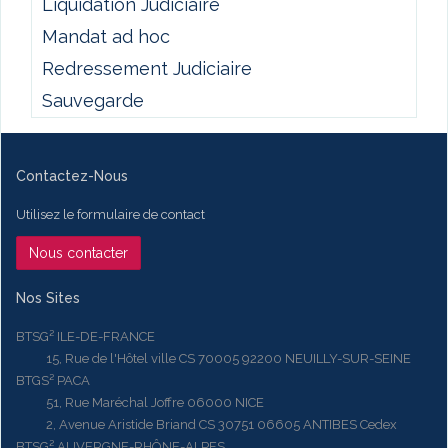
Liquidation Judiciaire
Mandat ad hoc
Redressement Judiciaire
Sauvegarde
Contactez-Nous
Utilisez le formulaire de contact
Nous contacter
Nos Sites
BTSG² ILE-DE-FRANCE
15, Rue de l'Hôtel ville CS 70005 92200 NEUILLY-SUR-SEINE
BTGS² PACA
51, Rue Maréchal Joffre 06000 NICE
2, Avenue Aristide Briand CS 30751 06605 ANTIBES Cedex
BTSG² AUVERGNE-RHÔNE-ALPES