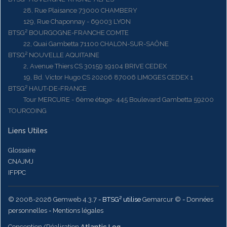
28, Rue Plaisance 73000 CHAMBERY
129, Rue Chaponnay - 69003 LYON
BTSG² BOURGOGNE-FRANCHE COMTE
22, Quai Gambetta 71100 CHALON-SUR-SAÔNE
BTSG² NOUVELLE AQUITAINE
2, Avenue Thiers CS 30159 19104 BRIVE CEDEX
19, Bd. Victor Hugo CS 20206 87006 LIMOGES CEDEX 1
BTSG² HAUT-DE-FRANCE
Tour MERCURE - 6ème étage- 445 Boulevard Gambetta 59200
TOURCOING
Liens Utiles
Glossaire
CNAJMJ
IFPPC
© 2008-2026 Gemweb 4.3.7
- BTSG² utilise
Gemarcur ©
-
Données
personnelles
-
Mentions légales
Conception/Réalisation
Atlantic Log