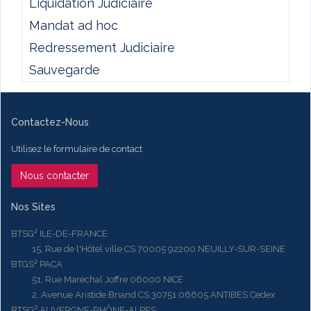
Liquidation Judiciaire
Mandat ad hoc
Redressement Judiciaire
Sauvegarde
Contactez-Nous
Utilisez le formulaire de contact
Nous contacter
Nos Sites
BTSG² ILE-DE-FRANCE
15, Rue de l'Hôtel ville CS 70005 92200 NEUILLY-SUR-SEINE
BTGS² PACA
51, Rue Maréchal Joffre 06000 NICE
2, Avenue Aristide Briand CS 30751 06605 ANTIBES Cedex
BTSG² AUVERGNE-RHÔNE-ALPES