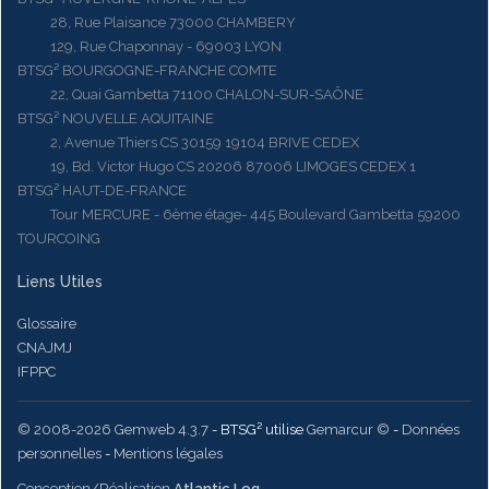
28, Rue Plaisance 73000 CHAMBERY
129, Rue Chaponnay - 69003 LYON
BTSG² BOURGOGNE-FRANCHE COMTE
22, Quai Gambetta 71100 CHALON-SUR-SAÔNE
BTSG² NOUVELLE AQUITAINE
2, Avenue Thiers CS 30159 19104 BRIVE CEDEX
19, Bd. Victor Hugo CS 20206 87006 LIMOGES CEDEX 1
BTSG² HAUT-DE-FRANCE
Tour MERCURE - 6ème étage- 445 Boulevard Gambetta 59200
TOURCOING
Liens Utiles
Glossaire
CNAJMJ
IFPPC
© 2008-2026 Gemweb 4.3.7
- BTSG² utilise
Gemarcur ©
-
Données
personnelles
-
Mentions légales
Conception/Réalisation
Atlantic Log