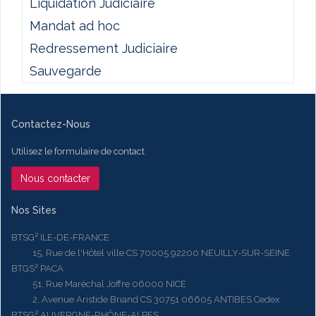
Liquidation Judiciaire
Mandat ad hoc
Redressement Judiciaire
Sauvegarde
Contactez-Nous
Utilisez le formulaire de contact
Nous contacter
Nos Sites
BTSG² ILE-DE-FRANCE
15, Rue de l'Hôtel ville CS 70005 92200 NEUILLY-SUR-SEINE
BTGS² PACA
51, Rue Maréchal Joffre 06000 NICE
2, Avenue Aristide Briand CS 30751 06605 ANTIBES Cedex
BTSG² AUVERGNE-RHÔNE-ALPES