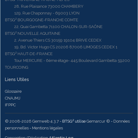
28, Rue Plaisance 73000 CHAMBERY
129, Rue Chaponnay - 69003 LYON
BTSG² BOURGOGNE-FRANCHE COMTE
22, Quai Gambetta 71100 CHALON-SUR-SAÔNE
BTSG² NOUVELLE AQUITAINE
2, Avenue Thiers CS 30159 19104 BRIVE CEDEX
19, Bd. Victor Hugo CS 20206 87006 LIMOGES CEDEX 1
BTSG² HAUT-DE-FRANCE
Tour MERCURE - 6ème étage- 445 Boulevard Gambetta 59200
TOURCOING
Liens Utiles
Glossaire
CNAJMJ
IFPPC
© 2008-2026 Gemweb 4.3.7
- BTSG² utilise
Gemarcur ©
-
Données
personnelles
-
Mentions légales
Conception/Réalisation
Atlantic Log