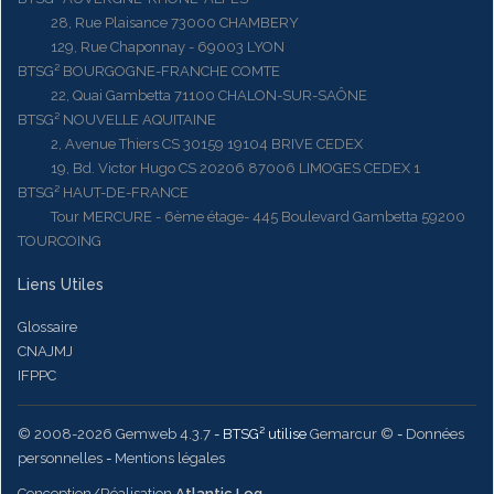
28, Rue Plaisance 73000 CHAMBERY
129, Rue Chaponnay - 69003 LYON
BTSG² BOURGOGNE-FRANCHE COMTE
22, Quai Gambetta 71100 CHALON-SUR-SAÔNE
BTSG² NOUVELLE AQUITAINE
2, Avenue Thiers CS 30159 19104 BRIVE CEDEX
19, Bd. Victor Hugo CS 20206 87006 LIMOGES CEDEX 1
BTSG² HAUT-DE-FRANCE
Tour MERCURE - 6ème étage- 445 Boulevard Gambetta 59200
TOURCOING
Liens Utiles
Glossaire
CNAJMJ
IFPPC
© 2008-2026 Gemweb 4.3.7
- BTSG² utilise
Gemarcur ©
-
Données
personnelles
-
Mentions légales
Conception/Réalisation
Atlantic Log