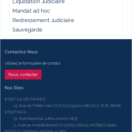
Liquidation Judiciaire
Mandat ad hoc
Redressement Judiciaire
Sauvegarde
Contactez-Nous
Utilisez le formulaire de contact
Nous contacter
Nos Sites
BTSG² ILE-DE-FRANCE
15, Rue de l'Hôtel ville CS 70005 92200 NEUILLY-SUR-SEINE
BTGS² PACA
51, Rue Maréchal Joffre 06000 NICE
2, Avenue Aristide Briand CS 30751 06605 ANTIBES Cedex
BTSG² AUVERGNE-RHÔNE-ALPES