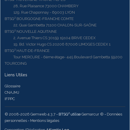
28, Rue Plaisance 73000 CHAMBERY
129, Rue Chaponnay - 69003 LYON
BTSG² BOURGOGNE-FRANCHE COMTE
22, Quai Gambetta 71100 CHALON-SUR-SAÔNE
BTSG² NOUVELLE AQUITAINE
2, Avenue Thiers CS 30159 19104 BRIVE CEDEX
19, Bd. Victor Hugo CS 20206 87006 LIMOGES CEDEX 1
BTSG² HAUT-DE-FRANCE
Tour MERCURE - 6ème étage- 445 Boulevard Gambetta 59200
TOURCOING
Liens Utiles
Glossaire
CNAJMJ
IFPPC
© 2008-2026 Gemweb 4.3.7
- BTSG² utilise
Gemarcur ©
-
Données
personnelles
-
Mentions légales
Conception/Réalisation
Atlantic Log