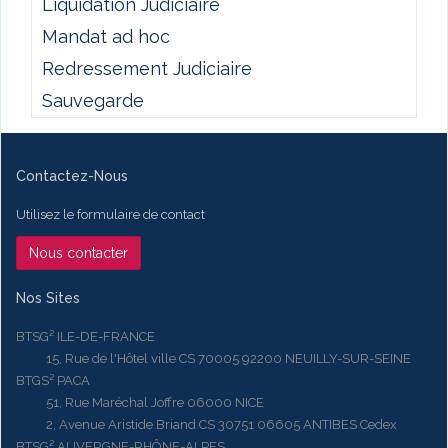
Liquidation Judiciaire
Mandat ad hoc
Redressement Judiciaire
Sauvegarde
Contactez-Nous
Utilisez le formulaire de contact
Nous contacter
Nos Sites
BTSG² ILE-DE-FRANCE
15, Rue de l'Hôtel ville CS 70005 92200 NEUILLY-SUR-SEINE
BTGS² PACA
51, Rue Maréchal Joffre 06000 NICE
2, Avenue Aristide Briand CS 30751 06605 ANTIBES Cedex
BTSG² AUVERGNE-RHÔNE-ALPES