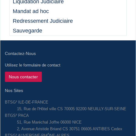
Liquidation Judiciaire
Mandat ad hoc
Redressement Judiciaire
Sauvegarde
Contactez-Nous
Utilisez le formulaire de contact
Nous contacter
Nos Sites
BTSG² ILE-DE-FRANCE
15, Rue de l'Hôtel ville CS 70005 92200 NEUILLY-SUR-SEINE
BTGS² PACA
51, Rue Maréchal Joffre 06000 NICE
2, Avenue Aristide Briand CS 30751 06605 ANTIBES Cedex
BTSG² AUVERGNE-RHÔNE-ALPES