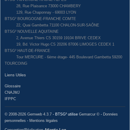
28, Rue Plaisance 73000 CHAMBERY
129, Rue Chaponnay - 69003 LYON
BTSG² BOURGOGNE-FRANCHE COMTE
22, Quai Gambetta 71100 CHALON-SUR-SAÔNE
BTSG² NOUVELLE AQUITAINE
2, Avenue Thiers CS 30159 19104 BRIVE CEDEX
19, Bd. Victor Hugo CS 20206 87006 LIMOGES CEDEX 1
BTSG² HAUT-DE-FRANCE
Tour MERCURE - 6ème étage- 445 Boulevard Gambetta 59200
TOURCOING
Liens Utiles
Glossaire
CNAJMJ
IFPPC
© 2008-2026 Gemweb 4.3.7
- BTSG² utilise
Gemarcur ©
-
Données
personnelles
-
Mentions légales
Conception/Réalisation
Atlantic Log