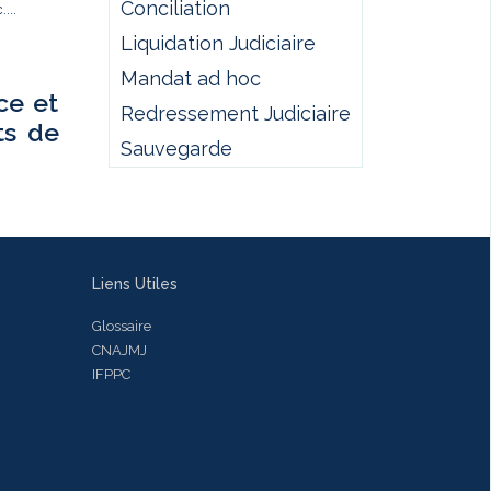
Conciliation
...
Liquidation Judiciaire
Mandat ad hoc
ce et
Redressement Judiciaire
ts de
Sauvegarde
Liens Utiles
Glossaire
CNAJMJ
IFPPC