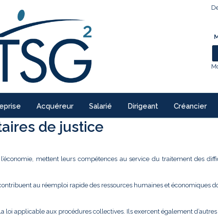
De
M
Mo
eprise
Acquéreur
Salarié
Dirigeant
Créancier
ires de justice
e l’économie, mettent leurs compétences au service du traitement des diffi
 contribuent au réemploi rapide des ressources humaines et économiques don
la loi applicable aux procédures collectives. Ils exercent également d’autre