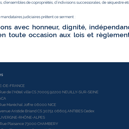
és, d’ensembles de copropriétés, d’indivisions successorales, de séquestre etc.
t mandataires judiciaires prêtent ce serment :
ions avec honneur, dignité, indépendan
en toute occasion aux lois et règlemen
es
LE-DE-FRANCE
 de l'Hôtel ville CS 70005 92200 NEUILLY-SUR-SEINE
ACA
 Maréchal Joffre 06000 NICE
ue Aristide Briand CS 30751 06605 ANTIBES Cedex
AUVERGNE-RHÔNE-ALPES
e Plaisance 73000 CHAMBERY