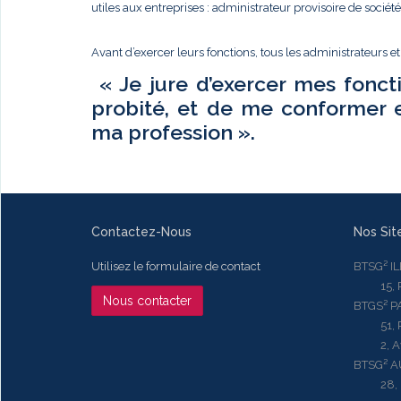
utiles aux entreprises : administrateur provisoire de sociét
Avant d’exercer leurs fonctions, tous les administrateurs e
« Je jure d’exercer mes fonct
probité, et de me conformer 
ma profession ».
Contactez-Nous
Nos Sit
Utilisez le formulaire de contact
BTSG² I
15, Rue
Nous contacter
BTGS² P
51, Rue
2, Aven
BTSG² 
28, Ru