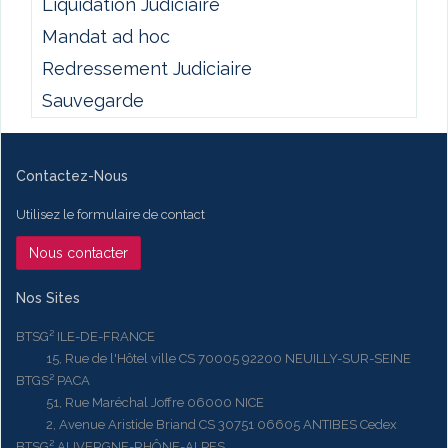
Liquidation Judiciaire
Mandat ad hoc
Redressement Judiciaire
Sauvegarde
Contactez-Nous
Utilisez le formulaire de contact
Nous contacter
Nos Sites
BTSG² ILE-DE-FRANCE
15, Rue de l'Hôtel ville CS 70005 92200 NEUILLY-SUR-SEINE
BTGS² PACA
51, Rue Maréchal Joffre 06000 NICE
2, Avenue Aristide Briand CS 30751 06605 ANTIBES Cedex
BTSG² AUVERGNE-RHÔNE-ALPES