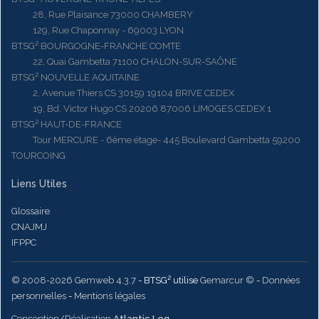
28, Rue Plaisance 73000 CHAMBERY
129, Rue Chaponnay - 69003 LYON
BTSG² BOURGOGNE-FRANCHE COMTE
22, Quai Gambetta 71100 CHALON-SUR-SAÔNE
BTSG² NOUVELLE AQUITAINE
2, Avenue Thiers CS 30159 19104 BRIVE CEDEX
19, Bd. Victor Hugo CS 20206 87006 LIMOGES CEDEX 1
BTSG² HAUT-DE-FRANCE
Tour MERCURE - 6ème étage- 445 Boulevard Gambetta 59200
TOURCOING
Liens Utiles
Glossaire
CNAJMJ
IFPPC
© 2008-2026 Gemweb 4.3.7
- BTSG² utilise
Gemarcur ©
-
Données
personnelles
-
Mentions légales
Conception/Réalisation
Atlantic Log