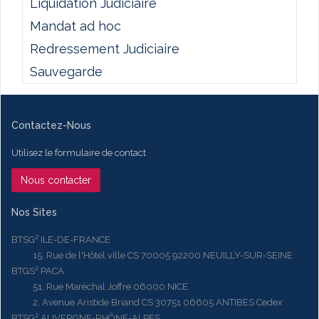
Liquidation Judiciaire
Mandat ad hoc
Redressement Judiciaire
Sauvegarde
Contactez-Nous
Utilisez le formulaire de contact
Nous contacter
Nos Sites
BTSG² ILE-DE-FRANCE
15, Rue de l'Hôtel ville CS 70005 92200 NEUILLY-SUR-SEINE
BTGS² PACA
51, Rue Maréchal Joffre 06000 NICE
2, Avenue Aristide Briand CS 30751 06605 ANTIBES Cedex
BTSG² AUVERGNE-RHÔNE-ALPES