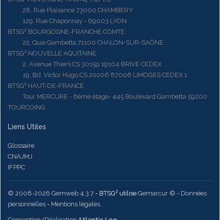
28, Rue Plaisance 73000 CHAMBERY
129, Rue Chaponnay - 69003 LYON
BTSG² BOURGOGNE-FRANCHE COMTE
22, Quai Gambetta 71100 CHALON-SUR-SAÔNE
BTSG² NOUVELLE AQUITAINE
2, Avenue Thiers CS 30159 19104 BRIVE CEDEX
19, Bd. Victor Hugo CS 20206 87006 LIMOGES CEDEX 1
BTSG² HAUT-DE-FRANCE
Tour MERCURE - 6ème étage- 445 Boulevard Gambetta 59200
TOURCOING
Liens Utiles
Glossaire
CNAJMJ
IFPPC
© 2008-2026 Gemweb 4.3.7
- BTSG² utilise
Gemarcur ©
-
Données
personnelles
-
Mentions légales
Conception/Réalisation
Atlantic Log