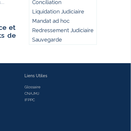
Conciliation
...
Liquidation Judiciaire
Mandat ad hoc
ce et
Redressement Judiciaire
ts de
Sauvegarde
Liens Utiles
Glossaire
CNAJMJ
IFPPC