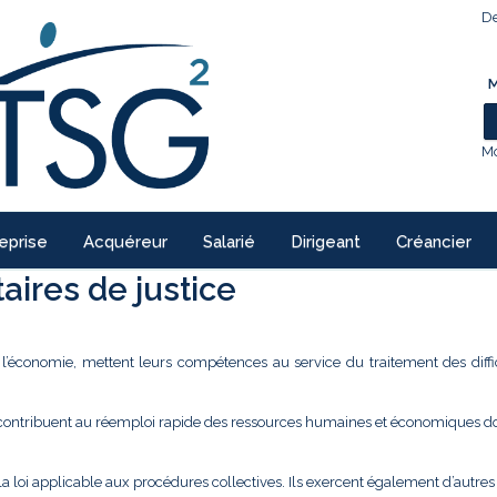
De
M
Mo
eprise
Acquéreur
Salarié
Dirigeant
Créancier
ires de justice
e l’économie, mettent leurs compétences au service du traitement des diffi
 contribuent au réemploi rapide des ressources humaines et économiques don
la loi applicable aux procédures collectives. Ils exercent également d’autre