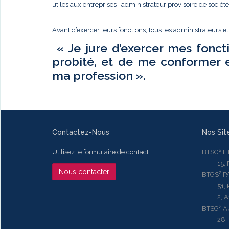
utiles aux entreprises : administrateur provisoire de sociét
Avant d’exercer leurs fonctions, tous les administrateurs e
« Je jure d’exercer mes fonct
probité, et de me conformer 
ma profession ».
Contactez-Nous
Nos Sit
Utilisez le formulaire de contact
BTSG² I
15, Rue
Nous contacter
BTGS² P
51, Rue
2, Aven
BTSG² 
28, Ru