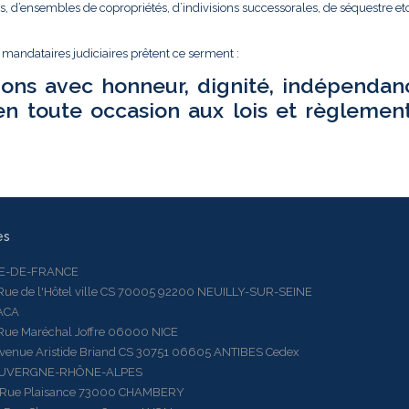
és, d’ensembles de copropriétés, d’indivisions successorales, de séquestre etc.
t mandataires judiciaires prêtent ce serment :
ions avec honneur, dignité, indépendan
en toute occasion aux lois et règlemen
es
LE-DE-FRANCE
 de l'Hôtel ville CS 70005 92200 NEUILLY-SUR-SEINE
ACA
 Maréchal Joffre 06000 NICE
ue Aristide Briand CS 30751 06605 ANTIBES Cedex
AUVERGNE-RHÔNE-ALPES
e Plaisance 73000 CHAMBERY