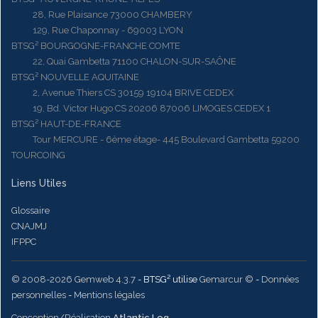
28, Rue Plaisance 73000 CHAMBERY
129, Rue Chaponnay - 69003 LYON
BTSG² BOURGOGNE-FRANCHE COMTE
22, Quai Gambetta 71100 CHALON-SUR-SAÔNE
BTSG² NOUVELLE AQUITAINE
2, Avenue Thiers CS 30159 19104 BRIVE CEDEX
19, Bd. Victor Hugo CS 20206 87006 LIMOGES CEDEX 1
BTSG² HAUT-DE-FRANCE
Tour MERCURE - 6ème étage- 445 Boulevard Gambetta 59200
TOURCOING
Liens Utiles
Glossaire
CNAJMJ
IFPPC
© 2008-2026 Gemweb 4.3.7
- BTSG² utilise
Gemarcur ©
-
Données
personnelles
-
Mentions légales
Conception/Réalisation
Atlantic Log