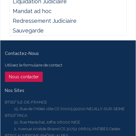
Liquidation Judiciaire
Mandat ad hoc
Redressement Judiciaire
Sauvegarde
Contactez-Nous
Utilisez le formulaire de contact
Nous contacter
Nos Sites
BTSG² ILE-DE-FRANCE
15, Rue de l'Hôtel ville CS 70005 92200 NEUILLY-SUR-SEINE
BTGS² PACA
51, Rue Maréchal Joffre 06000 NICE
2, Avenue Aristide Briand CS 30751 06605 ANTIBES Cedex
BTSG² AUVERGNE-RHÔNE-ALPES