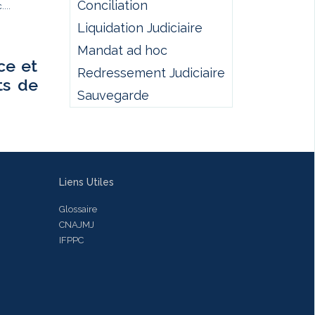
Conciliation
...
Liquidation Judiciaire
Mandat ad hoc
ce et
Redressement Judiciaire
ts de
Sauvegarde
Liens Utiles
Glossaire
CNAJMJ
IFPPC