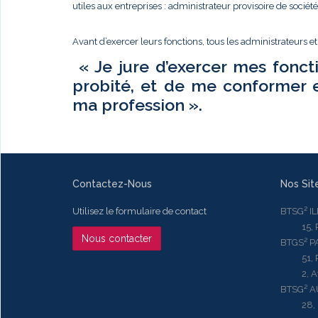
utiles aux entreprises : administrateur provisoire de sociét
Avant d’exercer leurs fonctions, tous les administrateurs e
« Je jure d’exercer mes fonct
probité, et de me conformer 
ma profession ».
Contactez-Nous
Nos Sit
Utilisez le formulaire de contact
BTSG² I
15, Rue
Nous contacter
BTGS² P
51, Rue
2, Aven
BTSG² 
28, Ru