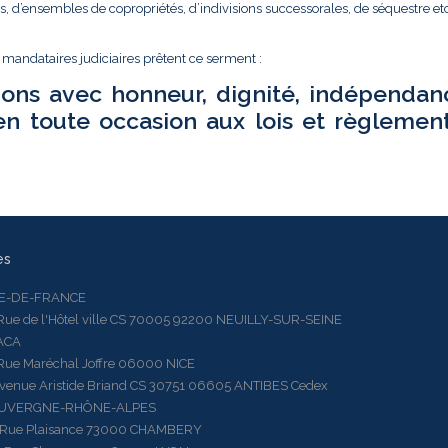
és, d’ensembles de copropriétés, d’indivisions successorales, de séquestre etc.
t mandataires judiciaires prêtent ce serment :
ions avec honneur, dignité, indépendan
en toute occasion aux lois et règlemen
es
LE-DE-FRANCE
 de l'Hôtel ville CS 70005 92200 NEUILLY-SUR-SEINE
ACA
 Maréchal Joffre 06000 NICE
ue Aristide Briand CS 30751 06605 ANTIBES Cedex
AUVERGNE-RHÔNE-ALPES
e Plaisance 73000 CHAMBERY