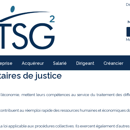
De
M
Mo
eprise
Acquéreur
Salarié
Dirigeant
Créancier
ires de justice
e l’économie, mettent leurs compétences au service du traitement des diffi
 contribuent au réemploi rapide des ressources humaines et économiques don
la loi applicable aux procédures collectives. Ils exercent également d’autre