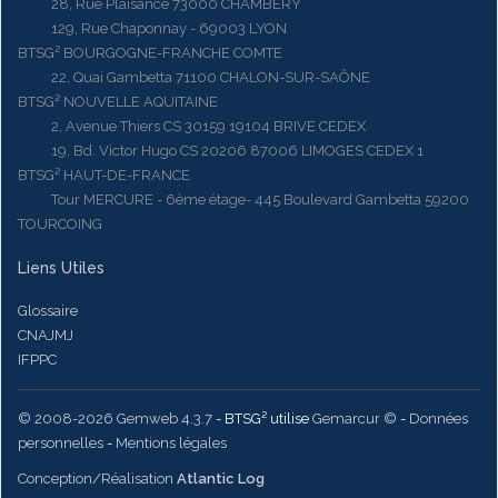
28, Rue Plaisance 73000 CHAMBERY
129, Rue Chaponnay - 69003 LYON
BTSG² BOURGOGNE-FRANCHE COMTE
22, Quai Gambetta 71100 CHALON-SUR-SAÔNE
BTSG² NOUVELLE AQUITAINE
2, Avenue Thiers CS 30159 19104 BRIVE CEDEX
19, Bd. Victor Hugo CS 20206 87006 LIMOGES CEDEX 1
BTSG² HAUT-DE-FRANCE
Tour MERCURE - 6ème étage- 445 Boulevard Gambetta 59200
TOURCOING
Liens Utiles
Glossaire
CNAJMJ
IFPPC
© 2008-2026 Gemweb 4.3.7
- BTSG² utilise
Gemarcur ©
-
Données
personnelles
-
Mentions légales
Conception/Réalisation
Atlantic Log