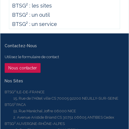
BTSG² : les sites
BTSG² : un outil
BTSG² : un service
Contactez-Nous
Utilisez le formulaire de contact
Nous contacter
Nos Sites
BTSG² ILE-DE-FRANCE
15, Rue de l'Hôtel ville CS 70005 92200 NEUILLY-SUR-SEINE
BTGS² PACA
51, Rue Maréchal Joffre 06000 NICE
2, Avenue Aristide Briand CS 30751 06605 ANTIBES Cedex
BTSG² AUVERGNE-RHÔNE-ALPES