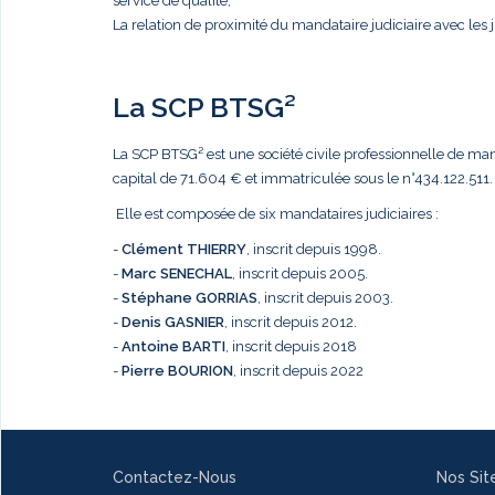
service de qualité,
La relation de proximité du mandataire judiciaire avec les j
La SCP BTSG²
La SCP BTSG² est une société civile professionnelle de mandat
capital de 71.604 € et immatriculée sous le n°434.122.511.
Elle est composée de six mandataires judiciaires :
-
Clément THIERRY
, inscrit depuis 1998.
-
Marc
SENECHAL
, inscrit depuis 2005.
-
Stéphane GORRIAS
, inscrit depuis 2003.
-
Denis GASNIER
, inscrit depuis 2012.
-
Antoine BARTI
, inscrit depuis 2018
-
Pierre BOURION
, inscrit depuis 2022
Contactez-Nous
Nos Sit