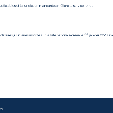
usticiables et la juridiction mandante améliore le service rendu.
er
aires judiciaires inscrite sur la liste nationale créée le 1
janvier 2001 av
es