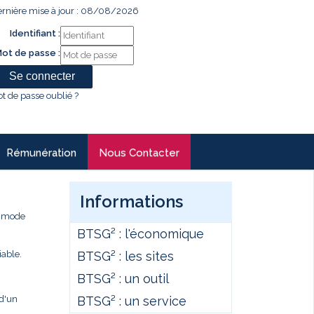
rnière mise à jour : 08/08/2026
Identifiant :
ot de passe :
t de passe oublié ?
Rémunération
Nous Contacter
Informations
e mode
BTSG² : l'économique
BTSG² : les sites
iable.
BTSG² : un outil
BTSG² : un service
 d'un