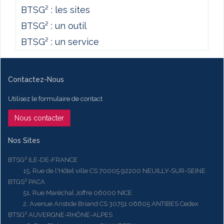
BTSG² : les sites
BTSG² : un outil
BTSG² : un service
Contactez-Nous
Utilisez le formulaire de contact
Nous contacter
Nos Sites
BTSG² ILE-DE-FRANCE
15, Rue de l'Hôtel ville CS 70005 92200 NEUILLY-SUR-SEINE
BTGS² PACA
51, Rue Maréchal Joffre 06000 NICE
2, Avenue Aristide Briand CS 30751 06605 ANTIBES Cedex
BTSG² AUVERGNE-RHÔNE-ALPES