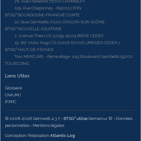
28, Rue Plaisance 73000 CHAMBERY
129, Rue Chaponnay - 69003 LYON
BTSG² BOURGOGNE-FRANCHE COMTE
22, Quai Gambetta 71100 CHALON-SUR-SAÔNE
BTSG² NOUVELLE AQUITAINE
2, Avenue Thiers CS 30159 19104 BRIVE CEDEX
19, Bd. Victor Hugo CS 20206 87006 LIMOGES CEDEX 1
BTSG² HAUT-DE-FRANCE
Tour MERCURE - 6ème étage- 445 Boulevard Gambetta 59200
TOURCOING
Liens Utiles
Glossaire
CNAJMJ
IFPPC
© 2008-2026 Gemweb 4.3.7
- BTSG² utilise
Gemarcur ©
-
Données
personnelles
-
Mentions légales
Conception/Réalisation
Atlantic Log