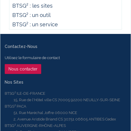
BTSG² : les sites
BTSG² : un outil
BTSG² : un service
Contactez-Nous
Utilisez le formulaire de contact
Nous contacter
Nos Sites
BTSG² ILE-DE-FRANCE
15, Rue de l'Hôtel ville CS 70005 92200 NEUILLY-SUR-SEINE
BTGS² PACA
51, Rue Maréchal Joffre 06000 NICE
2, Avenue Aristide Briand CS 30751 06605 ANTIBES Cedex
BTSG² AUVERGNE-RHÔNE-ALPES