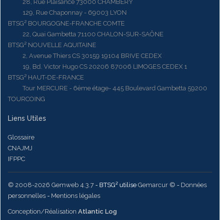
28, Rue Plaisance 73000 CHAMBERY
129, Rue Chaponnay - 69003 LYON
BTSG² BOURGOGNE-FRANCHE COMTE
22, Quai Gambetta 71100 CHALON-SUR-SAÔNE
BTSG² NOUVELLE AQUITAINE
2, Avenue Thiers CS 30159 19104 BRIVE CEDEX
19, Bd. Victor Hugo CS 20206 87006 LIMOGES CEDEX 1
BTSG² HAUT-DE-FRANCE
Tour MERCURE - 6ème étage- 445 Boulevard Gambetta 59200
TOURCOING
Liens Utiles
Glossaire
CNAJMJ
IFPPC
© 2008-2026 Gemweb 4.3.7
- BTSG² utilise
Gemarcur ©
-
Données
personnelles
-
Mentions légales
Conception/Réalisation
Atlantic Log