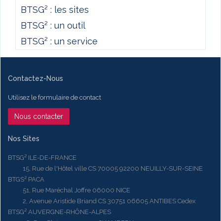
BTSG² : les sites
BTSG² : un outil
BTSG² : un service
Contactez-Nous
Utilisez le formulaire de contact
Nous contacter
Nos Sites
BTSG² ILE-DE-FRANCE
15, Rue de l'Hôtel ville CS 70005 92200 NEUILLY-SUR-SEINE
BTGS² PACA
51, Rue Maréchal Joffre 06000 NICE
2, Avenue Aristide Briand CS 30751 06605 ANTIBES Cedex
BTSG² AUVERGNE-RHÔNE-ALPES