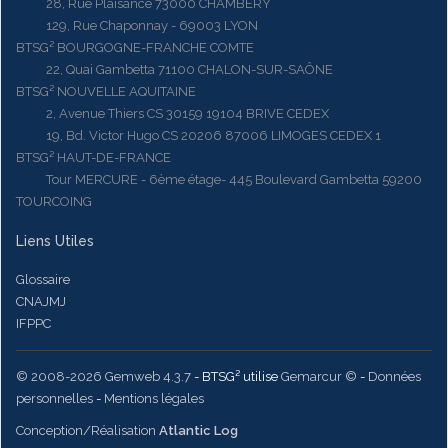
28, Rue Plaisance 73000 CHAMBERY
129, Rue Chaponnay - 69003 LYON
BTSG² BOURGOGNE-FRANCHE COMTE
22, Quai Gambetta 71100 CHALON-SUR-SAÔNE
BTSG² NOUVELLE AQUITAINE
2, Avenue Thiers CS 30159 19104 BRIVE CEDEX
19, Bd. Victor Hugo CS 20206 87006 LIMOGES CEDEX 1
BTSG² HAUT-DE-FRANCE
Tour MERCURE - 6ème étage- 445 Boulevard Gambetta 59200
TOURCOING
Liens Utiles
Glossaire
CNAJMJ
IFPPC
© 2008-2026 Gemweb 4.3.7
- BTSG² utilise
Gemarcur ©
-
Données
personnelles
-
Mentions légales
Conception/Réalisation
Atlantic Log