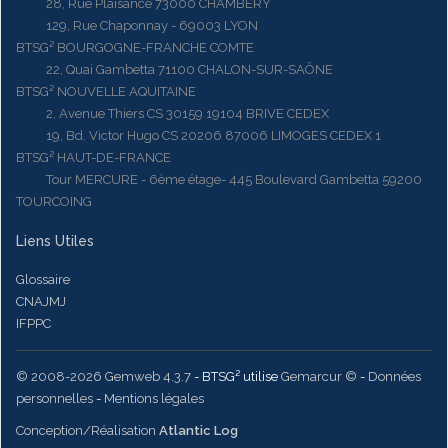
28, Rue Plaisance 73000 CHAMBERY
129, Rue Chaponnay - 69003 LYON
BTSG² BOURGOGNE-FRANCHE COMTE
22, Quai Gambetta 71100 CHALON-SUR-SAÔNE
BTSG² NOUVELLE AQUITAINE
2, Avenue Thiers CS 30159 19104 BRIVE CEDEX
19, Bd. Victor Hugo CS 20206 87006 LIMOGES CEDEX 1
BTSG² HAUT-DE-FRANCE
Tour MERCURE - 6ème étage- 445 Boulevard Gambetta 59200
TOURCOING
Liens Utiles
Glossaire
CNAJMJ
IFPPC
© 2008-2026 Gemweb 4.3.7
- BTSG² utilise
Gemarcur ©
-
Données
personnelles
-
Mentions légales
Conception/Réalisation
Atlantic Log