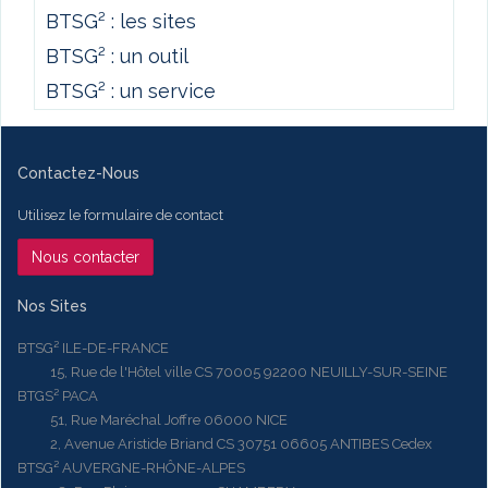
BTSG² : les sites
BTSG² : un outil
BTSG² : un service
Contactez-Nous
Utilisez le formulaire de contact
Nous contacter
Nos Sites
BTSG² ILE-DE-FRANCE
15, Rue de l'Hôtel ville CS 70005 92200 NEUILLY-SUR-SEINE
BTGS² PACA
51, Rue Maréchal Joffre 06000 NICE
2, Avenue Aristide Briand CS 30751 06605 ANTIBES Cedex
BTSG² AUVERGNE-RHÔNE-ALPES