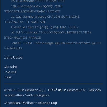
28, Rue Plaisance 73000 CHAMBERY
129, Rue Chaponnay - 69003 LYON
BTSG² BOURGOGNE-FRANCHE COMTE
22, Quai Gambetta 71100 CHALON-SUR-SAÔNE
BTSG² NOUVELLE AQUITAINE
2, Avenue Thiers CS 30159 19104 BRIVE CEDEX
19, Bd. Victor Hugo CS 20206 87006 LIMOGES CEDEX 1
BTSG² HAUT-DE-FRANCE
Tour MERCURE - 6ème étage- 445 Boulevard Gambetta 59200
TOURCOING
Liens Utiles
Glossaire
CNAJMJ
IFPPC
© 2008-2026 Gemweb 4.3.7
- BTSG² utilise
Gemarcur ©
-
Données
personnelles
-
Mentions légales
Conception/Réalisation
Atlantic Log