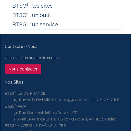
BTSG² : les sites
BTSG² : un outil
BTSG² : un service
Contactez-Nous
Utilisez le formulaire de contact
Nous contacter
Nos Sites
BTSG² ILE-DE-FRANCE
15, Rue de l'Hôtel ville CS 70005 92200 NEUILLY-SUR-SEINE
BTGS² PACA
51, Rue Maréchal Joffre 06000 NICE
2, Avenue Aristide Briand CS 30751 06605 ANTIBES Cedex
BTSG² AUVERGNE-RHÔNE-ALPES