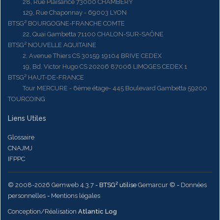
28, Rue Plaisance 73000 CHAMBERY
129, Rue Chaponnay - 69003 LYON
BTSG² BOURGOGNE-FRANCHE COMTE
22, Quai Gambetta 71100 CHALON-SUR-SAÔNE
BTSG² NOUVELLE AQUITAINE
2, Avenue Thiers CS 30159 19104 BRIVE CEDEX
19, Bd. Victor Hugo CS 20206 87006 LIMOGES CEDEX 1
BTSG² HAUT-DE-FRANCE
Tour MERCURE - 6ème étage- 445 Boulevard Gambetta 59200
TOURCOING
Liens Utiles
Glossaire
CNAJMJ
IFPPC
© 2008-2026 Gemweb 4.3.7
- BTSG² utilise
Gemarcur ©
-
Données
personnelles
-
Mentions légales
Conception/Réalisation
Atlantic Log