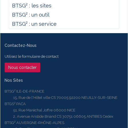
BTSG² : les sites
BTSG² : un outil
BTSG² : un service
Contactez-Nous
Utilisez le formulaire de contact
Nous contacter
Nos Sites
BTSG² ILE-DE-FRANCE
15, Rue de l'Hôtel ville CS 70005 92200 NEUILLY-SUR-SEINE
BTGS² PACA
51, Rue Maréchal Joffre 06000 NICE
2, Avenue Aristide Briand CS 30751 06605 ANTIBES Cedex
BTSG² AUVERGNE-RHÔNE-ALPES