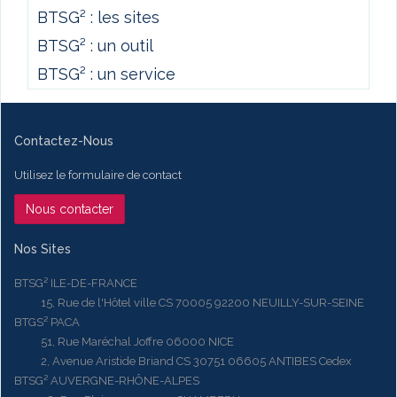
BTSG² : les sites
BTSG² : un outil
BTSG² : un service
Contactez-Nous
Utilisez le formulaire de contact
Nous contacter
Nos Sites
BTSG² ILE-DE-FRANCE
15, Rue de l'Hôtel ville CS 70005 92200 NEUILLY-SUR-SEINE
BTGS² PACA
51, Rue Maréchal Joffre 06000 NICE
2, Avenue Aristide Briand CS 30751 06605 ANTIBES Cedex
BTSG² AUVERGNE-RHÔNE-ALPES