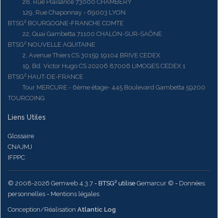
28, Rue Plaisance 73000 CHAMBERY
129, Rue Chaponnay - 69003 LYON
BTSG² BOURGOGNE-FRANCHE COMTE
22, Quai Gambetta 71100 CHALON-SUR-SAÔNE
BTSG² NOUVELLE AQUITAINE
2, Avenue Thiers CS 30159 19104 BRIVE CEDEX
19, Bd. Victor Hugo CS 20206 87006 LIMOGES CEDEX 1
BTSG² HAUT-DE-FRANCE
Tour MERCURE - 6ème étage- 445 Boulevard Gambetta 59200
TOURCOING
Liens Utiles
Glossaire
CNAJMJ
IFPPC
© 2008-2026 Gemweb 4.3.7
- BTSG² utilise
Gemarcur ©
-
Données
personnelles
-
Mentions légales
Conception/Réalisation
Atlantic Log