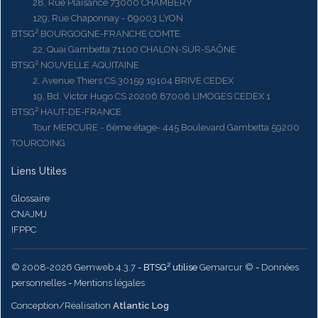
28, Rue Plaisance 73000 CHAMBERY
129, Rue Chaponnay - 69003 LYON
BTSG² BOURGOGNE-FRANCHE COMTE
22, Quai Gambetta 71100 CHALON-SUR-SAÔNE
BTSG² NOUVELLE AQUITAINE
2, Avenue Thiers CS 30159 19104 BRIVE CEDEX
19, Bd. Victor Hugo CS 20206 87006 LIMOGES CEDEX 1
BTSG² HAUT-DE-FRANCE
Tour MERCURE - 6ème étage- 445 Boulevard Gambetta 59200
TOURCOING
Liens Utiles
Glossaire
CNAJMJ
IFPPC
© 2008-2026 Gemweb 4.3.7
- BTSG² utilise
Gemarcur ©
-
Données
personnelles
-
Mentions légales
Conception/Réalisation
Atlantic Log