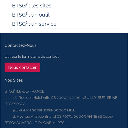
BTSG² : les sites
BTSG² : un outil
BTSG² : un service
Contactez-Nous
Utilisez le formulaire de contact
Nous contacter
Nos Sites
BTSG² ILE-DE-FRANCE
15, Rue de l'Hôtel ville CS 70005 92200 NEUILLY-SUR-SEINE
BTGS² PACA
51, Rue Maréchal Joffre 06000 NICE
2, Avenue Aristide Briand CS 30751 06605 ANTIBES Cedex
BTSG² AUVERGNE-RHÔNE-ALPES