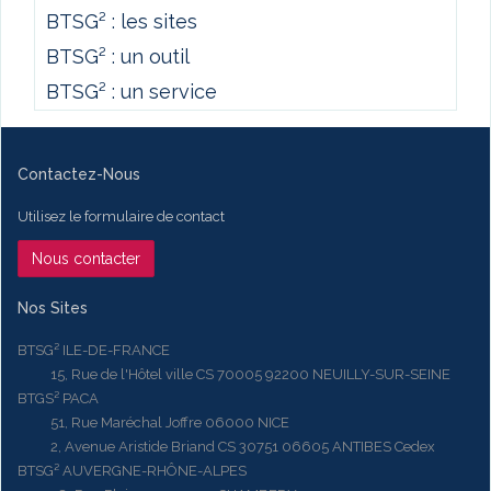
BTSG² : les sites
BTSG² : un outil
BTSG² : un service
Contactez-Nous
Utilisez le formulaire de contact
Nous contacter
Nos Sites
BTSG² ILE-DE-FRANCE
15, Rue de l'Hôtel ville CS 70005 92200 NEUILLY-SUR-SEINE
BTGS² PACA
51, Rue Maréchal Joffre 06000 NICE
2, Avenue Aristide Briand CS 30751 06605 ANTIBES Cedex
BTSG² AUVERGNE-RHÔNE-ALPES