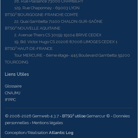
28, Rue Plaisance 73000 CHAMBERY
129, Rue Chaponnay - 69003 LYON
BTSG² BOURGOGNE-FRANCHE COMTE
22, Quai Gambetta 71100 CHALON-SUR-SAÔNE
BTSG² NOUVELLE AQUITAINE
2, Avenue Thiers CS 30159 19104 BRIVE CEDEX
19, Bd. Victor Hugo CS 20206 87006 LIMOGES CEDEX 1
BTSG² HAUT-DE-FRANCE
Tour MERCURE - 6ème étage- 445 Boulevard Gambetta 59200
TOURCOING
Liens Utiles
Glossaire
CNAJMJ
IFPPC
© 2008-2026 Gemweb 4.3.7
- BTSG² utilise
Gemarcur ©
-
Données
personnelles
-
Mentions légales
Conception/Réalisation
Atlantic Log