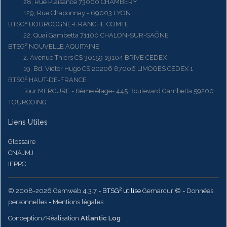
28, Rue Plaisance 73000 CHAMBERY
129, Rue Chaponnay - 69003 LYON
BTSG² BOURGOGNE-FRANCHE COMTE
22, Quai Gambetta 71100 CHALON-SUR-SAÔNE
BTSG² NOUVELLE AQUITAINE
2, Avenue Thiers CS 30159 19104 BRIVE CEDEX
19, Bd. Victor Hugo CS 20206 87006 LIMOGES CEDEX 1
BTSG² HAUT-DE-FRANCE
Tour MERCURE - 6ème étage- 445 Boulevard Gambetta 59200
TOURCOING
Liens Utiles
Glossaire
CNAJMJ
IFPPC
© 2008-2026 Gemweb 4.3.7
- BTSG² utilise
Gemarcur ©
-
Données
personnelles
-
Mentions légales
Conception/Réalisation
Atlantic Log