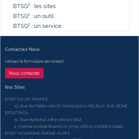
BTSG² : les sites
BTSG² : un outil
BTSG² : un service
Contactez-Nous
Utilisez le formulaire de contact
Nous contacter
Nos Sites
BTSG² ILE-DE-FRANCE
15, Rue de l'Hôtel ville CS 70005 92200 NEUILLY-SUR-SEINE
BTGS² PACA
51, Rue Maréchal Joffre 06000 NICE
2, Avenue Aristide Briand CS 30751 06605 ANTIBES Cedex
BTSG² AUVERGNE-RHÔNE-ALPES