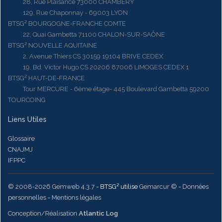
28, Rue Plaisance 73000 CHAMBERY
129, Rue Chaponnay - 69003 LYON
BTSG² BOURGOGNE-FRANCHE COMTE
22, Quai Gambetta 71100 CHALON-SUR-SAÔNE
BTSG² NOUVELLE AQUITAINE
2, Avenue Thiers CS 30159 19104 BRIVE CEDEX
19, Bd. Victor Hugo CS 20206 87006 LIMOGES CEDEX 1
BTSG² HAUT-DE-FRANCE
Tour MERCURE - 6ème étage- 445 Boulevard Gambetta 59200
TOURCOING
Liens Utiles
Glossaire
CNAJMJ
IFPPC
© 2008-2026 Gemweb 4.3.7
- BTSG² utilise
Gemarcur ©
-
Données
personnelles
-
Mentions légales
Conception/Réalisation
Atlantic Log