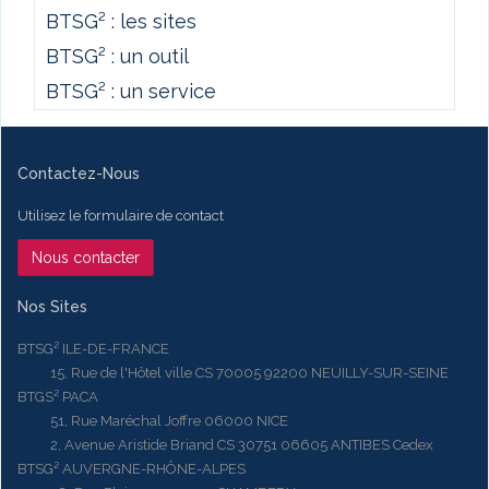
BTSG² : les sites
BTSG² : un outil
BTSG² : un service
Contactez-Nous
Utilisez le formulaire de contact
Nous contacter
Nos Sites
BTSG² ILE-DE-FRANCE
15, Rue de l'Hôtel ville CS 70005 92200 NEUILLY-SUR-SEINE
BTGS² PACA
51, Rue Maréchal Joffre 06000 NICE
2, Avenue Aristide Briand CS 30751 06605 ANTIBES Cedex
BTSG² AUVERGNE-RHÔNE-ALPES