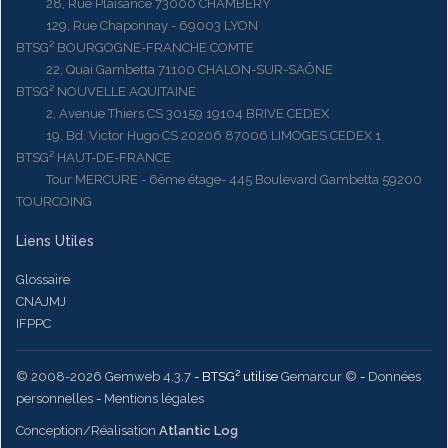
28, Rue Plaisance 73000 CHAMBERY
129, Rue Chaponnay - 69003 LYON
BTSG² BOURGOGNE-FRANCHE COMTE
22, Quai Gambetta 71100 CHALON-SUR-SAÔNE
BTSG² NOUVELLE AQUITAINE
2, Avenue Thiers CS 30159 19104 BRIVE CEDEX
19, Bd. Victor Hugo CS 20206 87006 LIMOGES CEDEX 1
BTSG² HAUT-DE-FRANCE
Tour MERCURE - 6ème étage- 445 Boulevard Gambetta 59200
TOURCOING
Liens Utiles
Glossaire
CNAJMJ
IFPPC
© 2008-2026 Gemweb 4.3.7
- BTSG² utilise
Gemarcur ©
-
Données
personnelles
-
Mentions légales
Conception/Réalisation
Atlantic Log