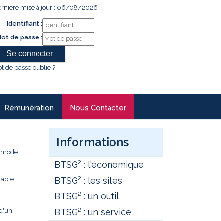
rnière mise à jour : 06/08/2026
Identifiant :
ot de passe :
t de passe oublié ?
Rémunération
Nous Contacter
Informations
e mode
BTSG² : l'économique
BTSG² : les sites
iable.
BTSG² : un outil
BTSG² : un service
 d'un