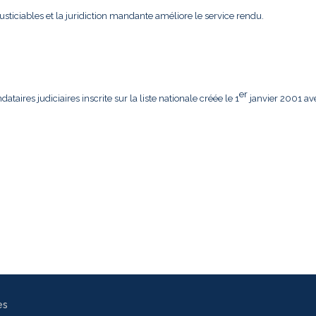
usticiables et la juridiction mandante améliore le service rendu.
er
aires judiciaires inscrite sur la liste nationale créée le 1
janvier 2001 av
es