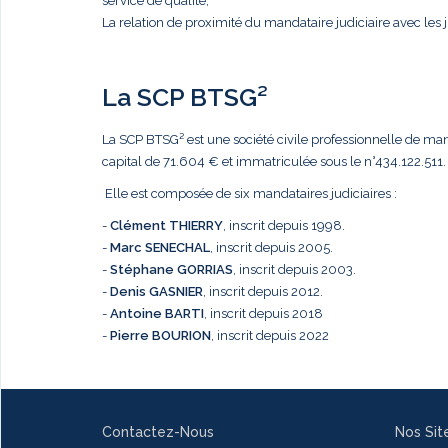
service de qualité,
La relation de proximité du mandataire judiciaire avec les j
La SCP BTSG²
La SCP BTSG² est une société civile professionnelle de mandat
capital de 71.604 € et immatriculée sous le n°434.122.511.
Elle est composée de six mandataires judiciaires :
-
Clément THIERRY
, inscrit depuis 1998.
-
Marc
SENECHAL
, inscrit depuis 2005.
-
Stéphane GORRIAS
, inscrit depuis 2003.
-
Denis GASNIER
, inscrit depuis 2012.
-
Antoine BARTI
, inscrit depuis 2018
-
Pierre BOURION
, inscrit depuis 2022
Contactez-Nous
Nos Sit