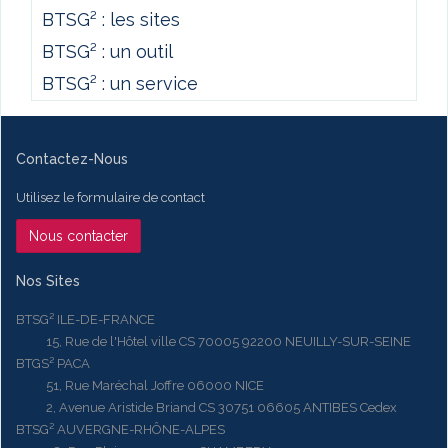
BTSG² : les sites
BTSG² : un outil
BTSG² : un service
Contactez-Nous
Utilisez le formulaire de contact
Nous contacter
Nos Sites
BTSG² ILE-DE-FRANCE
15, Rue de l'Hôtel ville CS 70005 92200 NEUILLY-SUR-SEINE
BTGS² PACA
51, Rue Maréchal Joffre 06000 NICE
2, Avenue Aristide Briand CS 30751 06605 ANTIBES Cedex
BTSG² AUVERGNE-RHÔNE-ALPES