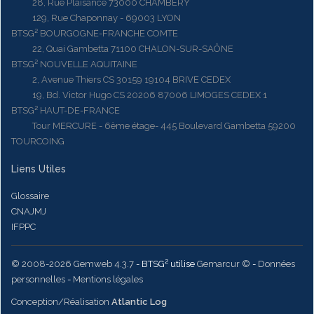
28, Rue Plaisance 73000 CHAMBERY
129, Rue Chaponnay - 69003 LYON
BTSG² BOURGOGNE-FRANCHE COMTE
22, Quai Gambetta 71100 CHALON-SUR-SAÔNE
BTSG² NOUVELLE AQUITAINE
2, Avenue Thiers CS 30159 19104 BRIVE CEDEX
19, Bd. Victor Hugo CS 20206 87006 LIMOGES CEDEX 1
BTSG² HAUT-DE-FRANCE
Tour MERCURE - 6ème étage- 445 Boulevard Gambetta 59200
TOURCOING
Liens Utiles
Glossaire
CNAJMJ
IFPPC
© 2008-2026 Gemweb 4.3.7
- BTSG² utilise
Gemarcur ©
-
Données
personnelles
-
Mentions légales
Conception/Réalisation
Atlantic Log