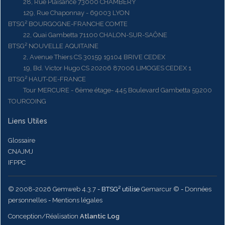
28, Rue Plaisance 73000 CHAMBERY
129, Rue Chaponnay - 69003 LYON
BTSG² BOURGOGNE-FRANCHE COMTE
22, Quai Gambetta 71100 CHALON-SUR-SAÔNE
BTSG² NOUVELLE AQUITAINE
2, Avenue Thiers CS 30159 19104 BRIVE CEDEX
19, Bd. Victor Hugo CS 20206 87006 LIMOGES CEDEX 1
BTSG² HAUT-DE-FRANCE
Tour MERCURE - 6ème étage- 445 Boulevard Gambetta 59200
TOURCOING
Liens Utiles
Glossaire
CNAJMJ
IFPPC
© 2008-2026 Gemweb 4.3.7
- BTSG² utilise
Gemarcur ©
-
Données
personnelles
-
Mentions légales
Conception/Réalisation
Atlantic Log