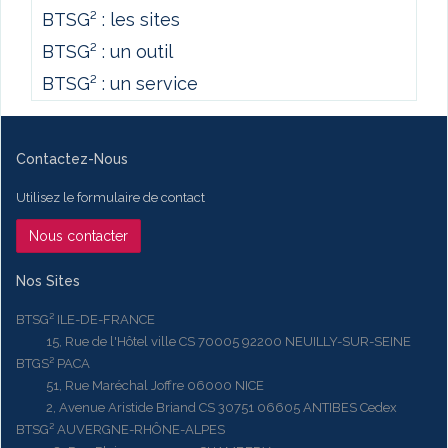
BTSG² : les sites
BTSG² : un outil
BTSG² : un service
Contactez-Nous
Utilisez le formulaire de contact
Nous contacter
Nos Sites
BTSG² ILE-DE-FRANCE
15, Rue de l'Hôtel ville CS 70005 92200 NEUILLY-SUR-SEINE
BTGS² PACA
51, Rue Maréchal Joffre 06000 NICE
2, Avenue Aristide Briand CS 30751 06605 ANTIBES Cedex
BTSG² AUVERGNE-RHÔNE-ALPES