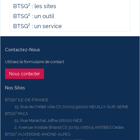
BTSG² : les sites
BTSG² : un outil
BTSG² : un service
Contactez-Nous
Utilisez le formulaire de contact
Nous contacter
Nos Sites
BTSG² ILE-DE-FRANCE
15, Rue de l'Hôtel ville CS 70005 92200 NEUILLY-SUR-SEINE
BTGS² PACA
51, Rue Maréchal Joffre 06000 NICE
2, Avenue Aristide Briand CS 30751 06605 ANTIBES Cedex
BTSG² AUVERGNE-RHÔNE-ALPES