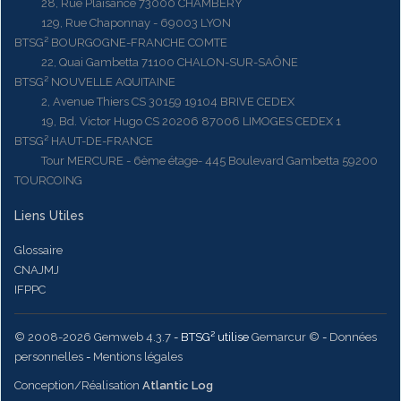
28, Rue Plaisance 73000 CHAMBERY
129, Rue Chaponnay - 69003 LYON
BTSG² BOURGOGNE-FRANCHE COMTE
22, Quai Gambetta 71100 CHALON-SUR-SAÔNE
BTSG² NOUVELLE AQUITAINE
2, Avenue Thiers CS 30159 19104 BRIVE CEDEX
19, Bd. Victor Hugo CS 20206 87006 LIMOGES CEDEX 1
BTSG² HAUT-DE-FRANCE
Tour MERCURE - 6ème étage- 445 Boulevard Gambetta 59200
TOURCOING
Liens Utiles
Glossaire
CNAJMJ
IFPPC
© 2008-2026 Gemweb 4.3.7
- BTSG² utilise
Gemarcur ©
-
Données
personnelles
-
Mentions légales
Conception/Réalisation
Atlantic Log