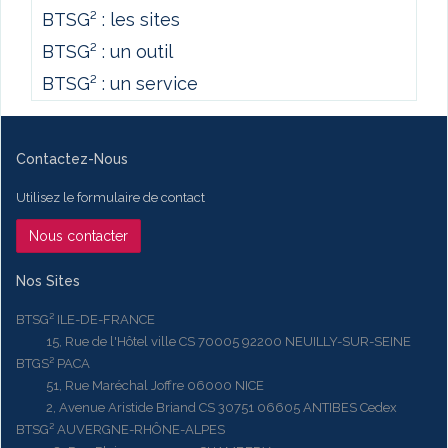
BTSG² : les sites
BTSG² : un outil
BTSG² : un service
Contactez-Nous
Utilisez le formulaire de contact
Nous contacter
Nos Sites
BTSG² ILE-DE-FRANCE
15, Rue de l'Hôtel ville CS 70005 92200 NEUILLY-SUR-SEINE
BTGS² PACA
51, Rue Maréchal Joffre 06000 NICE
2, Avenue Aristide Briand CS 30751 06605 ANTIBES Cedex
BTSG² AUVERGNE-RHÔNE-ALPES