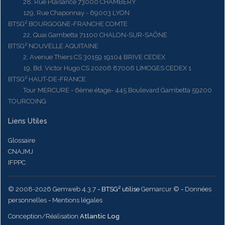
28, Rue Plaisance 73000 CHAMBERY
129, Rue Chaponnay - 69003 LYON
BTSG² BOURGOGNE-FRANCHE COMTE
22, Quai Gambetta 71100 CHALON-SUR-SAÔNE
BTSG² NOUVELLE AQUITAINE
2, Avenue Thiers CS 30159 19104 BRIVE CEDEX
19, Bd. Victor Hugo CS 20206 87006 LIMOGES CEDEX 1
BTSG² HAUT-DE-FRANCE
Tour MERCURE - 6ème étage- 445 Boulevard Gambetta 59200
TOURCOING
Liens Utiles
Glossaire
CNAJMJ
IFPPC
© 2008-2026 Gemweb 4.3.7
- BTSG² utilise
Gemarcur ©
-
Données
personnelles
-
Mentions légales
Conception/Réalisation
Atlantic Log