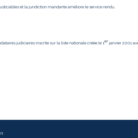
usticiables et la juridiction mandante améliore le service rendu.
er
aires judiciaires inscrite sur la liste nationale créée le 1
janvier 2001 av
es