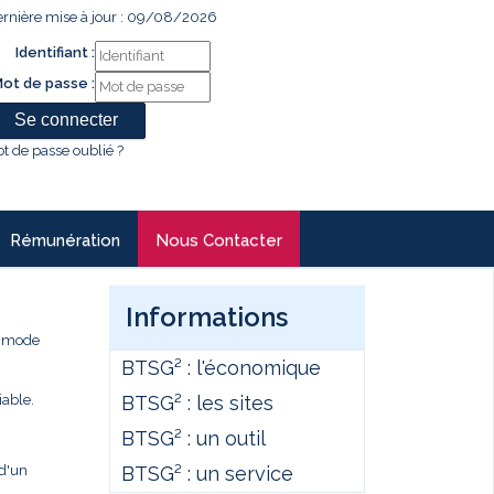
rnière mise à jour : 09/08/2026
Identifiant :
ot de passe :
t de passe oublié ?
Rémunération
Nous Contacter
Informations
e mode
BTSG² : l'économique
BTSG² : les sites
iable.
BTSG² : un outil
BTSG² : un service
 d'un