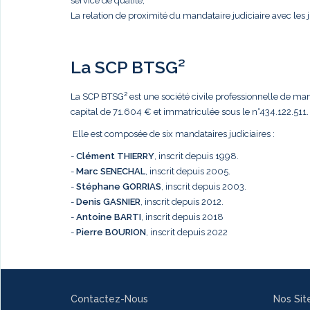
service de qualité,
La relation de proximité du mandataire judiciaire avec les j
La SCP BTSG²
La SCP BTSG² est une société civile professionnelle de mandat
capital de 71.604 € et immatriculée sous le n°434.122.511.
Elle est composée de six mandataires judiciaires :
-
Clément THIERRY
, inscrit depuis 1998.
-
Marc
SENECHAL
, inscrit depuis 2005.
-
Stéphane GORRIAS
, inscrit depuis 2003.
-
Denis GASNIER
, inscrit depuis 2012.
-
Antoine BARTI
, inscrit depuis 2018
-
Pierre BOURION
, inscrit depuis 2022
Contactez-Nous
Nos Sit