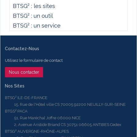
BTSG² : les sites
BTSG² : un outil
BTSG² : un service
Contactez-Nous
Utilisez le formulaire de contact
Nous contacter
Nos Sites
BTSG² ILE-DE-FRANCE
15, Rue de l'Hôtel ville CS 70005 92200 NEUILLY-SUR-SEINE
BTGS² PACA
51, Rue Maréchal Joffre 06000 NICE
2, Avenue Aristide Briand CS 30751 06605 ANTIBES Cedex
BTSG² AUVERGNE-RHÔNE-ALPES