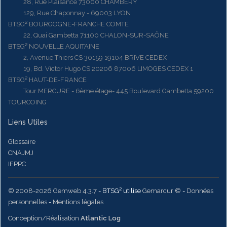
28, Rue Plaisance 73000 CHAMBERY
129, Rue Chaponnay - 69003 LYON
BTSG² BOURGOGNE-FRANCHE COMTE
22, Quai Gambetta 71100 CHALON-SUR-SAÔNE
BTSG² NOUVELLE AQUITAINE
2, Avenue Thiers CS 30159 19104 BRIVE CEDEX
19, Bd. Victor Hugo CS 20206 87006 LIMOGES CEDEX 1
BTSG² HAUT-DE-FRANCE
Tour MERCURE - 6ème étage- 445 Boulevard Gambetta 59200
TOURCOING
Liens Utiles
Glossaire
CNAJMJ
IFPPC
© 2008-2026 Gemweb 4.3.7
- BTSG² utilise
Gemarcur ©
-
Données
personnelles
-
Mentions légales
Conception/Réalisation
Atlantic Log