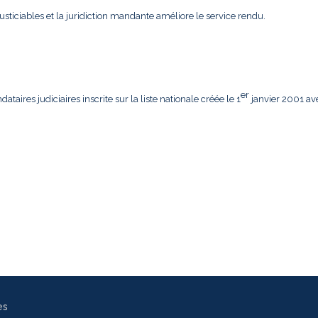
usticiables et la juridiction mandante améliore le service rendu.
er
aires judiciaires inscrite sur la liste nationale créée le 1
janvier 2001 av
es