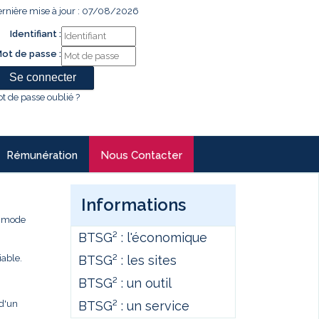
rnière mise à jour : 07/08/2026
Identifiant :
ot de passe :
t de passe oublié ?
Rémunération
Nous Contacter
Informations
e mode
BTSG² : l'économique
BTSG² : les sites
iable.
BTSG² : un outil
BTSG² : un service
 d'un