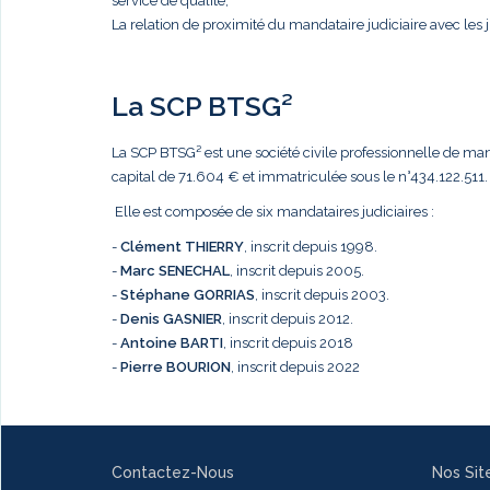
service de qualité,
La relation de proximité du mandataire judiciaire avec les j
La SCP BTSG²
La SCP BTSG² est une société civile professionnelle de mandat
capital de 71.604 € et immatriculée sous le n°434.122.511.
Elle est composée de six mandataires judiciaires :
-
Clément THIERRY
, inscrit depuis 1998.
-
Marc
SENECHAL
, inscrit depuis 2005.
-
Stéphane GORRIAS
, inscrit depuis 2003.
-
Denis GASNIER
, inscrit depuis 2012.
-
Antoine BARTI
, inscrit depuis 2018
-
Pierre BOURION
, inscrit depuis 2022
Contactez-Nous
Nos Sit