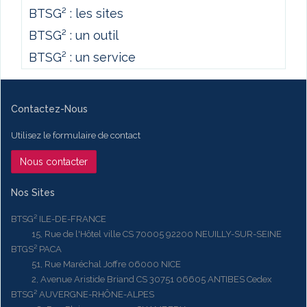
BTSG² : les sites
BTSG² : un outil
BTSG² : un service
Contactez-Nous
Utilisez le formulaire de contact
Nous contacter
Nos Sites
BTSG² ILE-DE-FRANCE
15, Rue de l'Hôtel ville CS 70005 92200 NEUILLY-SUR-SEINE
BTGS² PACA
51, Rue Maréchal Joffre 06000 NICE
2, Avenue Aristide Briand CS 30751 06605 ANTIBES Cedex
BTSG² AUVERGNE-RHÔNE-ALPES