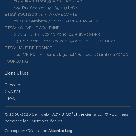
28, Rue Plaisance 73000 CHAMBERY
129, Rue Chaponnay - 69003 LYON
BTSG² BOURGOGNE-FRANCHE COMTE
22, Quai Gambetta 71100 CHALON-SUR-SAÔNE
BTSG² NOUVELLE AQUITAINE
2, Avenue Thiers CS 30159 19104 BRIVE CEDEX
19, Bd. Victor Hugo CS 20206 87006 LIMOGES CEDEX 1
BTSG² HAUT-DE-FRANCE
Tour MERCURE - 6ème étage- 445 Boulevard Gambetta 59200
TOURCOING
Liens Utiles
Glossaire
CNAJMJ
IFPPC
© 2008-2026 Gemweb 4.3.7
- BTSG² utilise
Gemarcur ©
-
Données
personnelles
-
Mentions légales
Conception/Réalisation
Atlantic Log