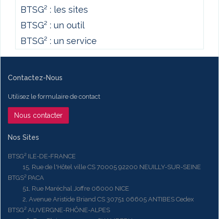
BTSG² : les sites
BTSG² : un outil
BTSG² : un service
Contactez-Nous
Utilisez le formulaire de contact
Nous contacter
Nos Sites
BTSG² ILE-DE-FRANCE
15, Rue de l'Hôtel ville CS 70005 92200 NEUILLY-SUR-SEINE
BTGS² PACA
51, Rue Maréchal Joffre 06000 NICE
2, Avenue Aristide Briand CS 30751 06605 ANTIBES Cedex
BTSG² AUVERGNE-RHÔNE-ALPES