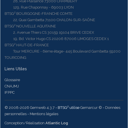
28, Rue Plaisance 73000 CHAMBERY
129, Rue Chaponnay - 69003 LYON
BTSG² BOURGOGNE-FRANCHE COMTE
22, Quai Gambetta 71100 CHALON-SUR-SAÔNE
BTSG² NOUVELLE AQUITAINE
2, Avenue Thiers CS 30159 19104 BRIVE CEDEX
19, Bd. Victor Hugo CS 20206 87006 LIMOGES CEDEX 1
BTSG² HAUT-DE-FRANCE
Tour MERCURE - 6ème étage- 445 Boulevard Gambetta 59200
TOURCOING
Liens Utiles
Glossaire
CNAJMJ
IFPPC
© 2008-2026 Gemweb 4.3.7
- BTSG² utilise
Gemarcur ©
-
Données
personnelles
-
Mentions légales
Conception/Réalisation
Atlantic Log