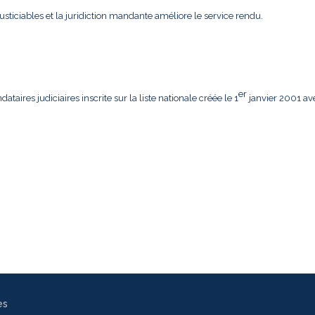
usticiables et la juridiction mandante améliore le service rendu.
er
aires judiciaires inscrite sur la liste nationale créée le 1
janvier 2001 av
es