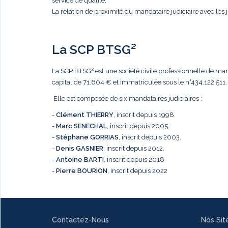
service de qualité,
La relation de proximité du mandataire judiciaire avec les j
La SCP BTSG²
La SCP BTSG² est une société civile professionnelle de mandat
capital de 71.604 € et immatriculée sous le n°434.122.511.
Elle est composée de six mandataires judiciaires :
-
Clément THIERRY
, inscrit depuis 1998.
-
Marc
SENECHAL
, inscrit depuis 2005.
-
Stéphane GORRIAS
, inscrit depuis 2003.
-
Denis GASNIER
, inscrit depuis 2012.
-
Antoine BARTI
, inscrit depuis 2018
-
Pierre BOURION
, inscrit depuis 2022
Contactez-Nous
Nos Sit