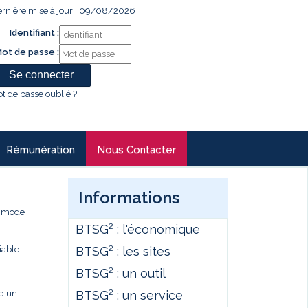
rnière mise à jour : 09/08/2026
Identifiant :
ot de passe :
t de passe oublié ?
Rémunération
Nous Contacter
Informations
e mode
BTSG² : l'économique
BTSG² : les sites
iable.
BTSG² : un outil
BTSG² : un service
 d'un