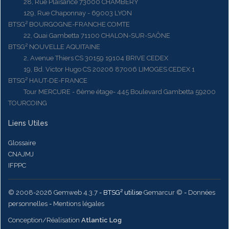
28, Rue Plaisance 73000 CHAMBERY
129, Rue Chaponnay - 69003 LYON
BTSG² BOURGOGNE-FRANCHE COMTE
22, Quai Gambetta 71100 CHALON-SUR-SAÔNE
BTSG² NOUVELLE AQUITAINE
2, Avenue Thiers CS 30159 19104 BRIVE CEDEX
19, Bd. Victor Hugo CS 20206 87006 LIMOGES CEDEX 1
BTSG² HAUT-DE-FRANCE
Tour MERCURE - 6ème étage- 445 Boulevard Gambetta 59200
TOURCOING
Liens Utiles
Glossaire
CNAJMJ
IFPPC
© 2008-2026 Gemweb 4.3.7
- BTSG² utilise
Gemarcur ©
-
Données
personnelles
-
Mentions légales
Conception/Réalisation
Atlantic Log