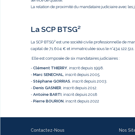
service de qualité,
La relation de proximité du mandataire judiciaire avec les j
La SCP BTSG²
La SCP BTSG² est une société civile professionnelle de mandat
capital de 71.604 € et immatriculée sous le n°434.122.511.
Elle est composée de six mandataires judiciaires :
-
Clément THIERRY
, inscrit depuis 1998.
-
Marc
SENECHAL
, inscrit depuis 2005.
-
Stéphane GORRIAS
, inscrit depuis 2003.
-
Denis GASNIER
, inscrit depuis 2012.
-
Antoine BARTI
, inscrit depuis 2018
-
Pierre BOURION
, inscrit depuis 2022
Contactez-Nous
Nos Sit