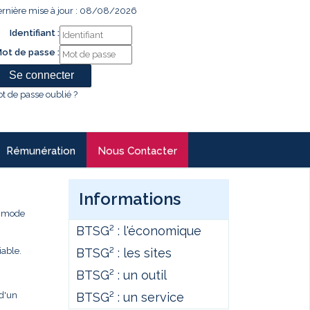
rnière mise à jour : 08/08/2026
Identifiant :
ot de passe :
t de passe oublié ?
Rémunération
Nous Contacter
Informations
e mode
BTSG² : l'économique
BTSG² : les sites
iable.
BTSG² : un outil
BTSG² : un service
 d'un