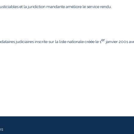
usticiables et la juridiction mandante améliore le service rendu.
er
aires judiciaires inscrite sur la liste nationale créée le 1
janvier 2001 av
es