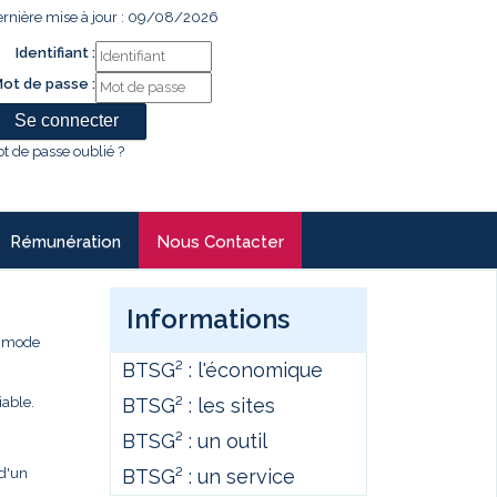
rnière mise à jour : 09/08/2026
Identifiant :
ot de passe :
t de passe oublié ?
Rémunération
Nous Contacter
Informations
e mode
BTSG² : l'économique
BTSG² : les sites
iable.
BTSG² : un outil
BTSG² : un service
 d'un