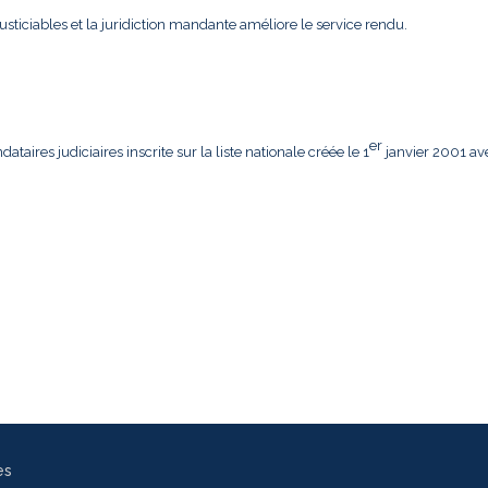
usticiables et la juridiction mandante améliore le service rendu.
er
aires judiciaires inscrite sur la liste nationale créée le 1
janvier 2001 av
es