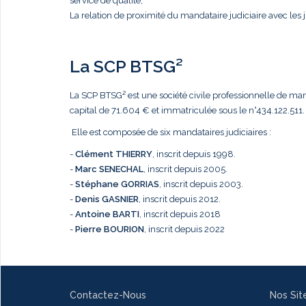
service de qualité,
La relation de proximité du mandataire judiciaire avec les j
La SCP BTSG²
La SCP BTSG² est une société civile professionnelle de mandat
capital de 71.604 € et immatriculée sous le n°434.122.511.
Elle est composée de six mandataires judiciaires :
-
Clément THIERRY
, inscrit depuis 1998.
-
Marc
SENECHAL
, inscrit depuis 2005.
-
Stéphane GORRIAS
, inscrit depuis 2003.
-
Denis GASNIER
, inscrit depuis 2012.
-
Antoine BARTI
, inscrit depuis 2018
-
Pierre BOURION
, inscrit depuis 2022
Contactez-Nous
Nos Sit