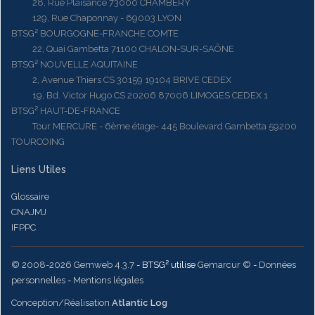
28, Rue Plaisance 73000 CHAMBERY
129, Rue Chaponnay - 69003 LYON
BTSG² BOURGOGNE-FRANCHE COMTE
22, Quai Gambetta 71100 CHALON-SUR-SAÔNE
BTSG² NOUVELLE AQUITAINE
2, Avenue Thiers CS 30159 19104 BRIVE CEDEX
19, Bd. Victor Hugo CS 20206 87006 LIMOGES CEDEX 1
BTSG² HAUT-DE-FRANCE
Tour MERCURE - 6ème étage- 445 Boulevard Gambetta 59200
TOURCOING
Liens Utiles
Glossaire
CNAJMJ
IFPPC
© 2008-2026 Gemweb 4.3.7
- BTSG² utilise
Gemarcur ©
-
Données
personnelles
-
Mentions légales
Conception/Réalisation
Atlantic Log