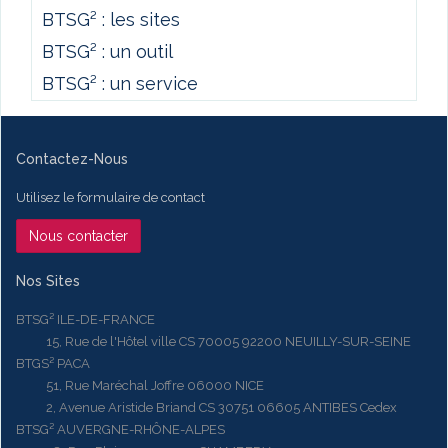
BTSG² : les sites
BTSG² : un outil
BTSG² : un service
Contactez-Nous
Utilisez le formulaire de contact
Nous contacter
Nos Sites
BTSG² ILE-DE-FRANCE
15, Rue de l'Hôtel ville CS 70005 92200 NEUILLY-SUR-SEINE
BTGS² PACA
51, Rue Maréchal Joffre 06000 NICE
2, Avenue Aristide Briand CS 30751 06605 ANTIBES Cedex
BTSG² AUVERGNE-RHÔNE-ALPES